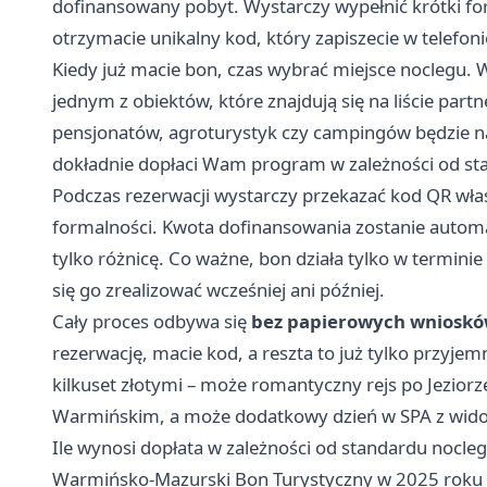
dofinansowany pobyt. Wystarczy wypełnić krótki for
otrzymacie unikalny kod, który zapiszecie w telefoni
Kiedy już macie bon, czas wybrać miejsce noclegu.
jednym z obiektów, które znajdują się na liście par
pensjonatów, agroturystyk czy campingów będzie na 
dokładnie dopłaci Wam program w zależności od st
Podczas rezerwacji wystarczy przekazać kod QR właści
formalności. Kwota dofinansowania zostanie automa
tylko różnicę. Co ważne, bon działa tylko w terminie
się go zrealizować wcześniej ani później.
Cały proces odbywa się
bez papierowych wniosków
rezerwację, macie kod, a reszta to już tylko przyje
kilkuset złotymi – może romantyczny rejs po Jezior
Warmińskim, a może dodatkowy dzień w SPA z widok
Ile wynosi dopłata w zależności od standardu nocle
Warmińsko-Mazurski Bon Turystyczny w 2025 roku dz