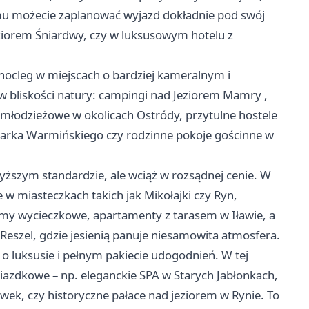
emu możecie zaplanować wyjazd dokładnie pod swój
eziorem Śniardwy, czy w luksusowym hotelu z
a nocleg w miejscach o bardziej kameralnym i
w bliskości natury: campingi nad
Jeziorem Mamry
,
 młodzieżowe w okolicach Ostródy, przytulne hostele
barka Warmińskiego czy rodzinne pokoje gościnne w
yższym standardzie, ale wciąż w rozsądnej cenie. W
 w miasteczkach takich jak Mikołajki czy Ryn,
domy wycieczkowe, apartamenty z tarasem w Iławie, a
 Reszel, gdzie jesienią panuje niesamowita atmosfera.
 o luksusie i pełnym pakiecie udogodnień. W tej
ogwiazdkowe – np. eleganckie SPA w Starych Jabłonkach,
wek, czy historyczne pałace nad jeziorem w Rynie. To