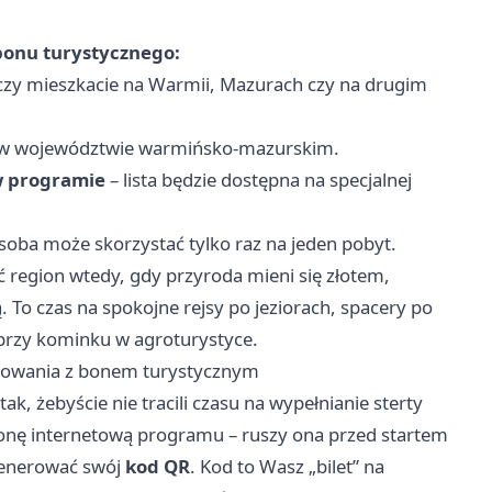
bonu turystycznego:
 czy mieszkacie na Warmii, Mazurach czy na drugim
w województwie warmińsko-mazurskim.
 w programie
– lista będzie dostępna na specjalnej
soba może skorzystać tylko raz na jeden pobyt.
 region wtedy, gdy przyroda mieni się złotem,
ą. To czas na spokojne rejsy po jeziorach, spacery po
 przy kominku w agroturystyce.
nsowania z bonem turystycznym
k, żebyście nie tracili czasu na wypełnianie sterty
ronę internetową programu – ruszy ona przed startem
generować swój
kod QR
. Kod to Wasz „bilet” na