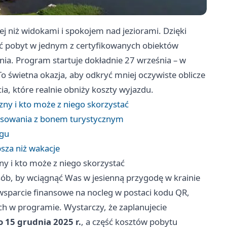
ej niż widokami i spokojem nad jeziorami. Dzięki
pobyt w jednym z certyfikowanych obiektów
ia. Program startuje dokładnie 27 września – w
To świetna okazja, aby odkryć mniej oczywiste oblicze
a, które realnie obniży koszty wyjazdu.
ny i kto może z niego skorzystać
ansowania z bonem turystycznym
egu
sza niż wakacje
y i kto może z niego skorzystać
b, by wciągnąć Was w jesienną przygodę w krainie
 wsparcie finansowe na nocleg w postaci kodu QR,
ch w programie. Wystarczy, że zaplanujecie
o 15 grudnia 2025 r.
, a część kosztów pobytu