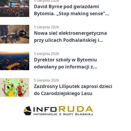
5 sierpnia 2026
David Byrne pod gwiazdami
Bytomia. „Stop making sense”
wraca na ekran
5 sierpnia 2026
Nowa sieć elektroenergetyczna
przy ulicach Podhalańskiej i
Nowakowskiego
5 sierpnia 2026
Dyrektor szkoły w Bytomiu
odwołany po informacji z
prokuratury
5 sierpnia 2026
Zazdrosny Liliputek zaprosi dzieci
do Czarodziejskiego Lasu