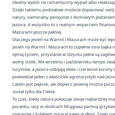
idealny wybór na romantyczny wypad albo relaksuj
Dzięki takiemu podziałowi możecie dopasować swój po
natury, kameralny pensjonat z domowym jedzeniem
jeziora. A wszystko to z realnym wsparciem finans
Mazurami jeszcze pełniej.
Dlaczego jesień na Warmii i Mazurach może być leps
Jesień na Warmii i Mazurach to zupełnie inna bajka n
tętnią życiem, przystanie w Giżycku pełne są żaglów
wolny stolik. We wrześniu i październiku tempo zwaln
turystów, a jeziora odbijają złote i czerwone korony
powiedział jeden z właścicieli agroturystyki nad Jez
Latem jest pięknie, ale dopiero jesienią można pocz
został tylko dla Ciebie.
To czas, kiedy natura pokazuje swoje najbardziej mal
poranku, lasy w okolicach Mrągowa pachną grzybam
spacerów z kubkiem gorącej kawy w dłoni. Szlaki 