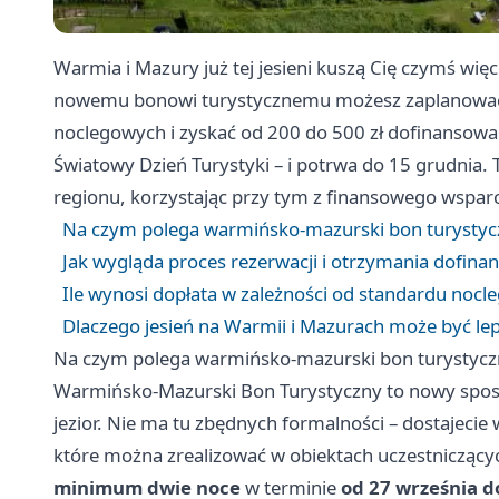
Warmia i Mazury już tej jesieni kuszą Cię czymś więc
nowemu bonowi turystycznemu możesz zaplanować 
noclegowych i zyskać od 200 do 500 zł dofinansowan
Światowy Dzień Turystyki – i potrwa do 15 grudnia. 
regionu, korzystając przy tym z finansowego wsparci
Na czym polega warmińsko-mazurski bon turystycz
Jak wygląda proces rezerwacji i otrzymania dofin
Ile wynosi dopłata w zależności od standardu nocl
Dlaczego jesień na Warmii i Mazurach może być lep
Na czym polega warmińsko-mazurski bon turystyczn
Warmińsko-Mazurski Bon Turystyczny to nowy sposó
jezior. Nie ma tu zbędnych formalności – dostajecie
które można zrealizować w obiektach uczestniczący
minimum dwie noce
w terminie
od 27 września d