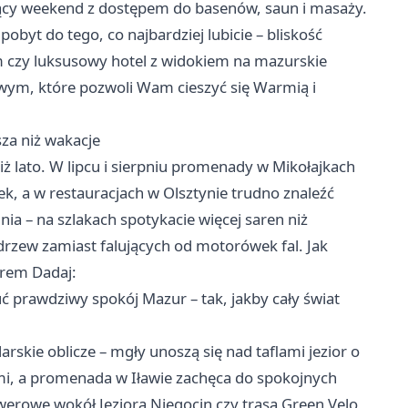
ący weekend z dostępem do basenów, saun i masaży.
byt do tego, co najbardziej lubicie – bliskość
 czy luksusowy hotel z widokiem na mazurskie
owym, które pozwoli Wam cieszyć się Warmią i
za niż wakacje
iż lato. W lipcu i sierpniu promenady w Mikołajkach
ek, a w restauracjach w Olsztynie trudno znaleźć
ia – na szlakach spotykacie więcej saren niż
 drzew zamiast falujących od motorówek fal. Jak
iorem Dadaj:
uć prawdziwy spokój Mazur – tak, jakby cały świat
arskie oblicze – mgły unoszą się nad taflami jezior o
i, a promenada w Iławie zachęca do spokojnych
rowerowe wokół
Jeziora Niegocin
czy trasa Green Velo