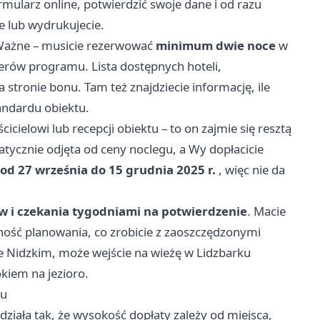
mularz online, potwierdzić swoje dane i od razu
e lub wydrukujecie.
 Ważne – musicie rezerwować
minimum dwie noce
w
tnerów programu. Lista dostępnych hoteli,
stronie bonu. Tam też znajdziecie informację, ile
andardu obiektu.
cielowi lub recepcji obiektu – to on zajmie się resztą
tycznie odjęta od ceny noclegu, a Wy dopłacicie
od 27 września do 15 grudnia 2025 r.
, więc nie da
 i czekania tygodniami na potwierdzenie
. Macie
mność planowania, co zrobicie z zaoszczędzonymi
ze Nidzkim, może wejście na wieżę w Lidzbarku
iem na jezioro.
gu
iała tak, że wysokość dopłaty zależy od miejsca,