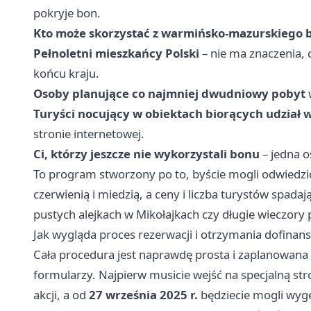
pokryje bon.
Kto może skorzystać z warmińsko-mazurskiego 
Pełnoletni mieszkańcy Polski
– nie ma znaczenia,
końcu kraju.
Osoby planujące co najmniej dwudniowy pobyt
Turyści nocujący w obiektach biorących udział
stronie internetowej.
Ci, którzy jeszcze nie wykorzystali bonu
– jedna o
To program stworzony po to, byście mogli odwiedzić
czerwienią i miedzią, a ceny i liczba turystów spadaj
pustych alejkach w Mikołajkach czy długie wieczory
Jak wygląda proces rezerwacji i otrzymania dofina
Cała procedura jest naprawdę prosta i zaplanowana ta
formularzy. Najpierw musicie wejść na specjalną st
akcji, a od
27 września 2025 r.
będziecie mogli wy