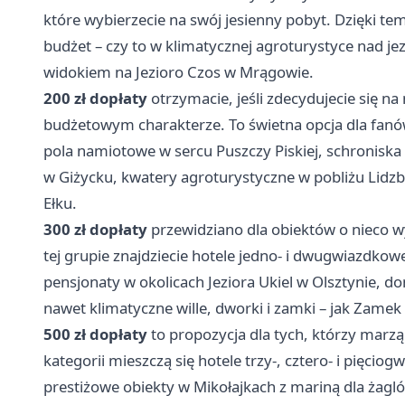
które wybierzecie na swój jesienny pobyt. Dzięki t
budżet – czy to w klimatycznej agroturystyce nad j
widokiem na Jezioro Czos w Mrągowie.
200 zł dopłaty
otrzymacie, jeśli zdecydujecie się n
budżetowym charakterze. To świetna opcja dla fanó
pola namiotowe w sercu Puszczy Piskiej, schroniska
w Giżycku, kwatery agroturystyczne w pobliżu Lidz
Ełku.
300 zł dopłaty
przewidziano dla obiektów o nieco w
tej grupie znajdziecie hotele jedno- i dwugwiazdkowe
pensjonaty w okolicach Jeziora Ukiel w Olsztynie, 
nawet klimatyczne wille, dworki i zamki – jak Zamek
500 zł dopłaty
to propozycja dla tych, którzy marzą
kategorii mieszczą się hotele trzy-, cztero- i pięci
prestiżowe obiekty w Mikołajkach z mariną dla żagló