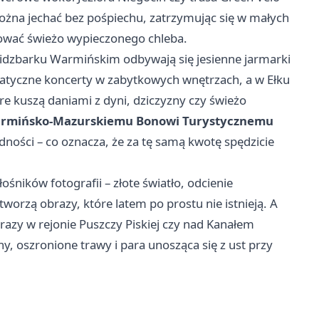
można jechać bez pośpiechu, zatrzymując się w małych
ować świeżo wypieczonego chleba.
 w Lidzbarku Warmińskim odbywają się jesienne jarmarki
matyczne koncerty w zabytkowych wnętrzach, a w Ełku
re kuszą daniami z dyni, dziczyzny czy świeżo
rmińsko-Mazurskiemu Bonowi Turystycznemu
dności – co oznacza, że za tę samą kwotę spędzicie
ośników fotografii – złote światło, odcienie
 tworzą obrazy, które latem po prostu nie istnieją. A
brazy w rejonie Puszczy Piskiej czy nad Kanałem
y, oszronione trawy i para unosząca się z ust przy