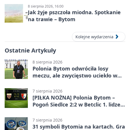
8 sierpnia 2026, 16:00
Jak żyje pszczoła miodna. Spotkanie
na trawie – Bytom
Kolejne wydarzenia
Ostatnie Artykuły
8 sierpnia 2026
Polonia Bytom odwróciła losy
meczu, ale zwycięstwo uciekło w
końcówce
7 sierpnia 2026
[PIŁKA NOŻNA] Polonia Bytom –
Pogoń Siedlce 2:2 w Betclic 1. lidze.
Gospodarze odwrócili losy meczu,
ale stracili zwycięstwo
7 sierpnia 2026
31 symboli Bytomia na kartach. Gra