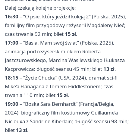
Dalej czekają kolejne projekcje:
16:30
– “O psie, który jeździł koleją 2” (Polska, 2025),
familijny film przygodowy reżyserii Magdaleny Nieć;
czas trwania 92 min; bilet
15 zł
.
17:00
– “Basia. Mam swój świat” (Polska, 2025),
animacja pod reżyserskim okiem Roberta
Jaszczurowskiego, Marcina Wasilewskiego i Łukasza
Kacprowicza; długość seansu 45 min; bilet
13 zł
.
18:15
– “Życie Chucka” (USA, 2024), dramat sci-fi
Mike’a Flanagana z Tomem Hiddlestonem; czas
trwania 110 min; bilet
15 zł
.
19:00
– “Boska Sara Bernhardt” (Francja/Belgia,
2024), biograficzny film kostiumowy Guillaume’a
Niclouxa z Sandrine Kiberlain; długość seansu 98 min;
bilet
13 zł
.