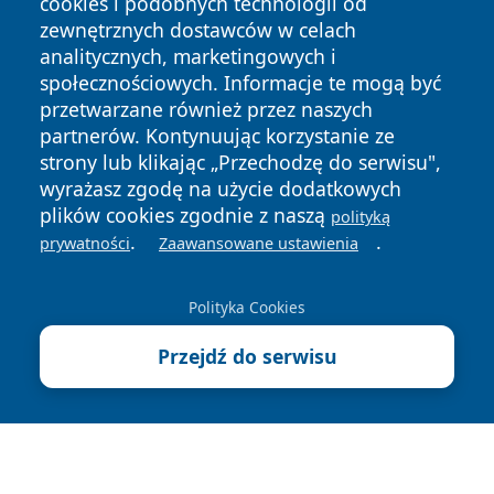
cookies i podobnych technologii od
zewnętrznych dostawców w celach
analitycznych, marketingowych i
społecznościowych. Informacje te mogą być
przetwarzane również przez naszych
partnerów. Kontynuując korzystanie ze
Copyright © 2026 faktybytom.pl Wszystkie prawa zastrzeżone.
strony lub klikając „Przechodzę do serwisu",
wyrażasz zgodę na użycie dodatkowych
plików cookies zgodnie z naszą
polityką
Polityka
Polityka
.
.
prywatności
Zaawansowane ustawienia
News
Autorzy
Prywatności
Cookies
Polityka Cookies
Przejdź do serwisu