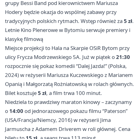
grupy Bessi Band pod kierownictwem Mariusza
Hodery będzie okazja do wspólnej zabawy przy
tradycyjnych polskich rytmach. Wstęp również za
5 zł
.
Letnie Kino Plenerowe w Bytomiu serwuje premiery i
klasykę filmową
Miejsce projekcji to Hala na Skarpie OSiR Bytom przy
ulicy Frycza Modrzewskiego 5A. Już w piątek o
21:30
rozpocznie się pokaz komedii “Dalej Jazda!” (Polska,
2024) w reżyserii Mariusza Kuczewskiego z Marianem
Opanią i Małgorzatą Rożniatowską w rolach głównych.
Bilet kosztuje
5 zł
, a film trwa 100 minut.
Niedziela to prawdziwy maraton kinowy – zaczynamy
o
14:00
od jednorazowego pokazu filmu “Paterson”
(USA/Francja/Niemcy, 2016) w reżyserii Jima
Jarmuscha z Adamem Driverem w roli głównej. Cena
biletu to
15 zł
, a seans trwa 113 minut.