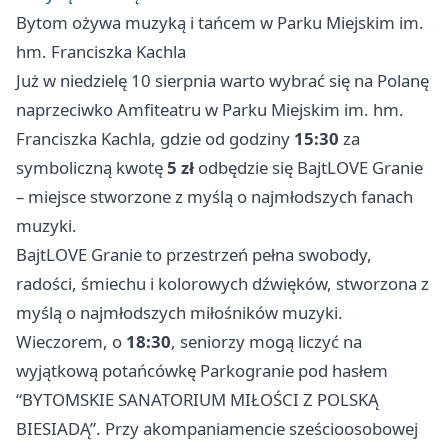
Bytom ożywa muzyką i tańcem w Parku Miejskim im.
hm. Franciszka Kachla
Już w niedzielę 10 sierpnia warto wybrać się na Polanę
naprzeciwko Amfiteatru w Parku Miejskim im. hm.
Franciszka Kachla, gdzie od godziny
15:30
za
symboliczną kwotę
5 zł
odbędzie się BajtLOVE Granie
– miejsce stworzone z myślą o najmłodszych fanach
muzyki.
BajtLOVE Granie to przestrzeń pełna swobody,
radości, śmiechu i kolorowych dźwięków, stworzona z
myślą o najmłodszych miłośników muzyki.
Wieczorem, o
18:30
, seniorzy mogą liczyć na
wyjątkową potańcówkę Parkogranie pod hasłem
“BYTOMSKIE SANATORIUM MIŁOŚCI Z POLSKĄ
BIESIADĄ”. Przy akompaniamencie sześcioosobowej