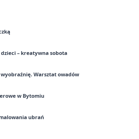
czką
a dzieci – kreatywna sobota
a wyobraźnię. Warsztat owadów
nerowe w Bytomiu
malowania ubrań