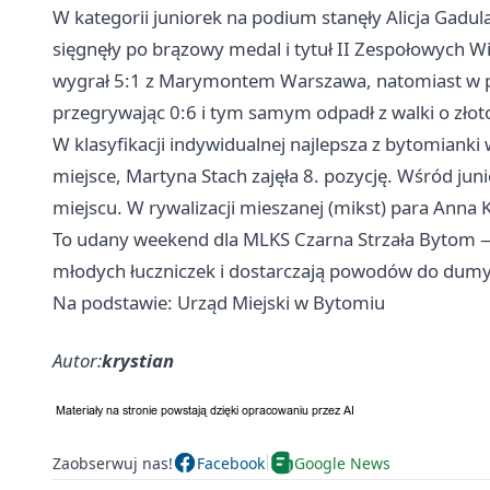
W kategorii juniorek na podium stanęły Alicja Gadul
sięgnęły po brązowy medal i tytuł II Zespołowych Wi
wygrał 5:1 z Marymontem Warszawa, natomiast w p
przegrywając 0:6 i tym samym odpadł z walki o złot
W klasyfikacji indywidualnej najlepsza z bytomiank
miejsce, Martyna Stach zajęła 8. pozycję. Wśród ju
miejscu. W rywalizacji mieszanej (mikst) para Anna Ko
To udany weekend dla MLKS Czarna Strzała Bytom 
młodych łuczniczek i dostarczają powodów do dum
Na podstawie: Urząd Miejski w Bytomiu
Autor:
krystian
Zaobserwuj nas!
Facebook
Google News