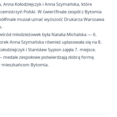
a, Anna Kołodziejczyk i Anna Szymańska, które
cemistrzyń Polski. W ćwierćfinale zespół z Bytomia
ółfinale musiał uznać wyższość Drukarza Warszawa
o.
i wśród młodzieżowek była Natalia Michalska — 6.
niorek Anna Szymańska również uplasowała się na 8.
łodziejczyk i Stanisław Sypion zajęła 7. miejsce.
— medale zespołowe potwierdzają dobrą formę
y mieszkańcom Bytomia.