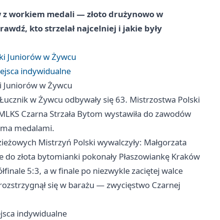
ów z workiem medali — złoto drużynowo w
awdź, kto strzelał najcelniej i jakie były
ki Juniorów w Żywcu
iejsca indywidualne
ki Juniorów w Żywcu
 Łucznik w Żywcu odbywały się 63. Mistrzostwa Polski
. MLKS Czarna Strzała Bytom wystawiła do zawodów
woma medalami.
zieżowych Mistrzyń Polski wywalczyły: Małgorzata
dze do złota bytomianki pokonały Płaszowiankę Kraków
finale 5:3, a w finale po niezwykle zaciętej walce
rozstrzygnął się w barażu — zwycięstwo Czarnej
ejsca indywidualne