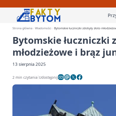
Prz
Strona główna
Wiadomości
Bytomskie łuczniczki zdobyły złoto młodzieżow
Bytomskie łuczniczki z
młodzieżowe i brąz ju
13 sierpnia 2025
2 min czytania
Udostępnij