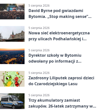
5 sierpnia 2026
David Byrne pod gwiazdami
Bytomia. „Stop making sense”
wraca na ekran
5 sierpnia 2026
Nowa sieć elektroenergetyczna
przy ulicach Podhalańskiej i
Nowakowskiego
5 sierpnia 2026
Dyrektor szkoły w Bytomiu
odwołany po informacji z
prokuratury
5 sierpnia 2026
Zazdrosny Liliputek zaprosi dzieci
do Czarodziejskiego Lasu
5 sierpnia 2026
Trzy akumulatory zamiast
zakupów. 26-latek zatrzymany w