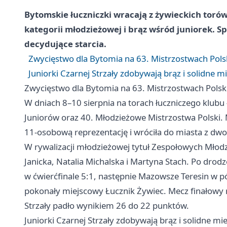
Bytomskie łuczniczki wracają z żywieckich tor
kategorii młodzieżowej i brąz wśród juniorek. Spr
decydujące starcia.
Zwycięstwo dla Bytomia na 63. Mistrzostwach Pols
Juniorki Czarnej Strzały zdobywają brąz i solidne m
Zwycięstwo dla Bytomia na 63. Mistrzostwach Pols
W dniach 8–10 sierpnia na torach łuczniczego klubu
Juniorów oraz 40. Młodzieżowe Mistrzostwa Polski
11-osobową reprezentację i wróciła do miasta z d
W rywalizacji młodzieżowej tytuł Zespołowych Młod
Janicka, Natalia Michalska i Martyna Stach. Po dro
w ćwierćfinale 5:1, następnie Mazowsze Teresin w pół
pokonały miejscowy Łucznik Żywiec. Mecz finałowy 
Strzały padło wynikiem 26 do 22 punktów.
Juniorki Czarnej Strzały zdobywają brąz i solidne mi