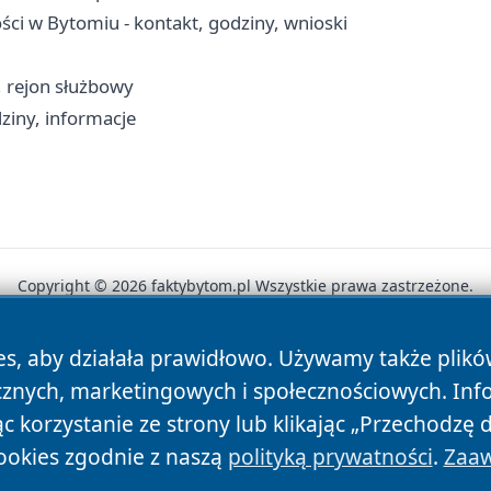
ci w Bytomiu - kontakt, godziny, wnioski
i, rejon służbowy
dziny, informacje
Copyright © 2026 faktybytom.pl Wszystkie prawa zastrzeżone.
es, aby działała prawidłowo. Używamy także plik
News
Autorzy
Polityka Prywatności
Polityka Cookie
cznych, marketingowych i społecznościowych. Inf
 korzystanie ze strony lub klikając „Przechodzę 
ookies zgodnie z naszą
polityką prywatności
.
Zaaw