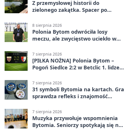
Z przemysłowej historii do
zielonego zakątka. Spacer po
Żabich Dołach
8 sierpnia 2026
Polonia Bytom odwróciła losy
meczu, ale zwycięstwo uciekło w
końcówce
7 sierpnia 2026
[PIŁKA NOŻNA] Polonia Bytom –
Pogoń Siedlce 2:2 w Betclic 1. lidze.
Gospodarze odwrócili losy meczu,
ale stracili zwycięstwo
7 sierpnia 2026
31 symboli Bytomia na kartach. Gra
sprawdza refleks i znajomość
miasta
7 sierpnia 2026
Muzyka przywołuje wspomnienia
Bytomia. Seniorzy spotykają się na