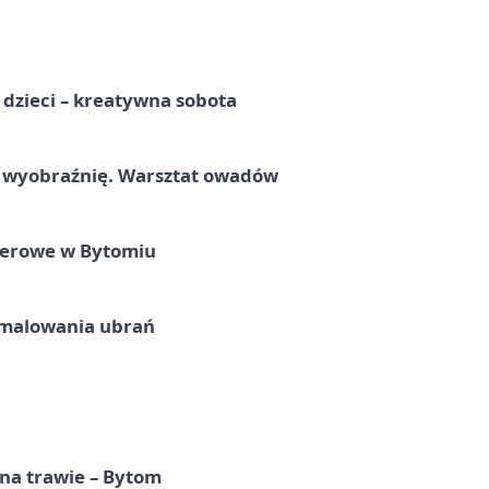
a dzieci – kreatywna sobota
a wyobraźnię. Warsztat owadów
nerowe w Bytomiu
malowania ubrań
 na trawie – Bytom