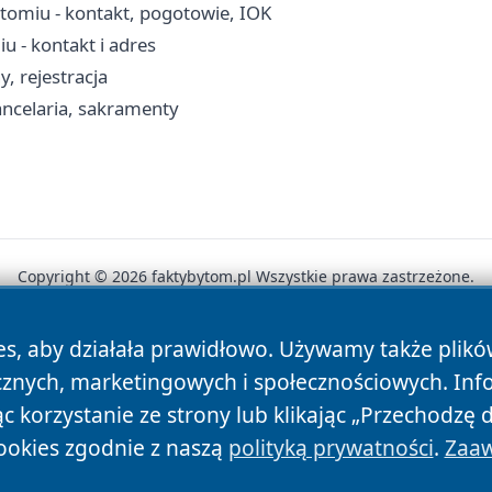
omiu - kontakt, pogotowie, IOK
 - kontakt i adres
, rejestracja
ancelaria, sakramenty
Copyright © 2026 faktybytom.pl Wszystkie prawa zastrzeżone.
es, aby działała prawidłowo. Używamy także plik
News
Autorzy
Polityka Prywatności
Polityka Cookie
cznych, marketingowych i społecznościowych. Inf
 korzystanie ze strony lub klikając „Przechodzę 
ookies zgodnie z naszą
polityką prywatności
.
Zaaw