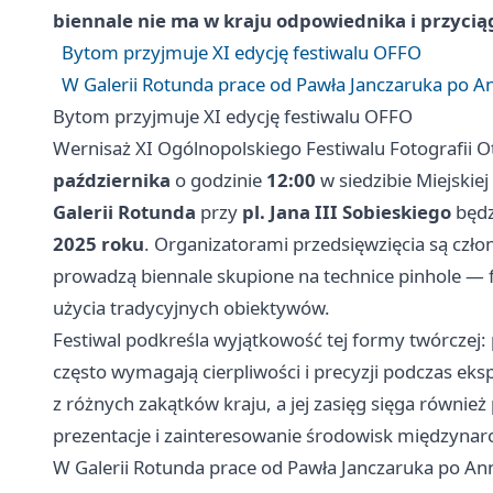
biennale nie ma w kraju odpowiednika i przyci
Bytom przyjmuje XI edycję festiwalu OFFO
W Galerii Rotunda prace od Pawła Janczaruka po A
Bytom przyjmuje XI edycję festiwalu OFFO
Wernisaż XI Ogólnopolskiego Festiwalu Fotografii 
października
o godzinie
12:00
w siedzibie Miejskiej
Galerii Rotunda
przy
pl. Jana III Sobieskiego
będz
2025 roku
. Organizatorami przedsięwzięcia są czł
prowadzą biennale skupione na technice pinhole 
użycia tradycyjnych obiektywów.
Festiwal podkreśla wyjątkowość tej formy twórczej:
często wymagają cierpliwości i precyzji podczas eksp
z różnych zakątków kraju, a jej zasięg sięga równie
prezentacje i zainteresowanie środowisk międzyna
W Galerii Rotunda prace od Pawła Janczaruka po An