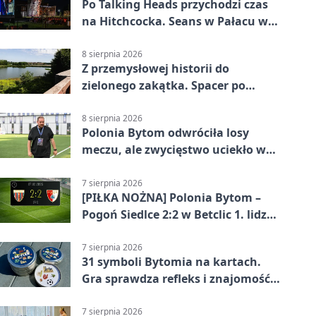
Po Talking Heads przychodzi czas
na Hitchcocka. Seans w Pałacu w
Miechowicach
8 sierpnia 2026
Z przemysłowej historii do
zielonego zakątka. Spacer po
Żabich Dołach
8 sierpnia 2026
Polonia Bytom odwróciła losy
meczu, ale zwycięstwo uciekło w
końcówce
7 sierpnia 2026
[PIŁKA NOŻNA] Polonia Bytom –
Pogoń Siedlce 2:2 w Betclic 1. lidze.
Gospodarze odwrócili losy meczu,
ale stracili zwycięstwo
7 sierpnia 2026
31 symboli Bytomia na kartach.
Gra sprawdza refleks i znajomość
miasta
7 sierpnia 2026