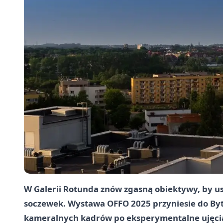
W Galerii Rotunda znów zgasną obiektywy, by u
soczewek. Wystawa OFFO 2025 przyniesie do Byto
kameralnych kadrów po eksperymentalne ujęcia. 