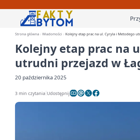
Prz
Strona główna
Wiadomości
Kolejny etap prac na ul. Cyryla i Metodego u
Kolejny etap prac na u
utrudni przejazd w Ł
20 października 2025
3 min czytania
Udostępnij