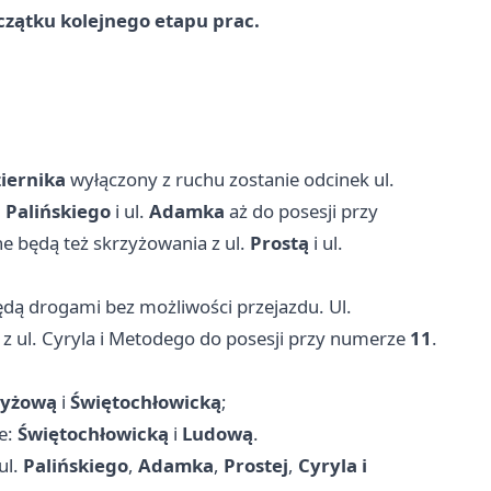
czątku kolejnego etapu prac.
iernika
wyłączony z ruchu zostanie odcinek ul.
.
Palińskiego
i ul.
Adamka
aż do posesji przy
ne będą też skrzyżowania z ul.
Prostą
i ul.
dą drogami bez możliwości przejazdu. Ul.
z ul. Cyryla i Metodego do posesji przy numerze
11
.
zyżową
i
Świętochłowicką
;
ce:
Świętochłowicką
i
Ludową
.
ul.
Palińskiego
,
Adamka
,
Prostej
,
Cyryla i