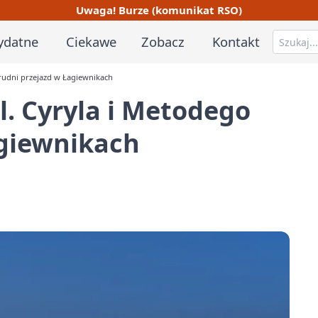
Uwaga! Burze (komunikat RSO)
ydatne
Ciekawe
Zobacz
Kontakt
trudni przejazd w Łagiewnikach
l. Cyryla i Metodego
agiewnikach