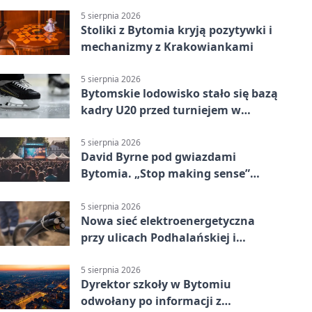
5 sierpnia 2026
Stoliki z Bytomia kryją pozytywki i
mechanizmy z Krakowiankami
5 sierpnia 2026
Bytomskie lodowisko stało się bazą
kadry U20 przed turniejem w
Ostrawie
5 sierpnia 2026
David Byrne pod gwiazdami
Bytomia. „Stop making sense”
wraca na ekran
5 sierpnia 2026
Nowa sieć elektroenergetyczna
przy ulicach Podhalańskiej i
Nowakowskiego
5 sierpnia 2026
Dyrektor szkoły w Bytomiu
odwołany po informacji z