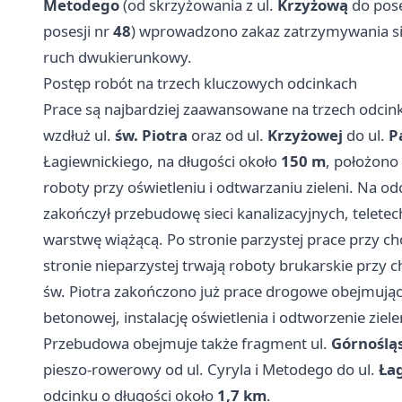
Metodego
(od skrzyżowania z ul.
Krzyżową
do pose
posesji nr
48
) wprowadzono zakaz zatrzymywania si
ruch dwukierunkowy.
Postęp robót na trzech kluczowych odcinkach
Prace są najbardziej zaawansowane na trzech odcink
wzdłuż ul.
św. Piotra
oraz od ul.
Krzyżowej
do ul.
P
Łagiewnickiego, na długości około
150 m
, położono
roboty przy oświetleniu i odtwarzaniu zieleni. Na o
zakończył przebudowę sieci kanalizacyjnych, telete
warstwę wiążącą. Po stronie parzystej prace przy cho
stronie nieparzystej trwają roboty brukarskie przy 
św. Piotra zakończono już prace drogowe obejmujące
betonowej, instalację oświetlenia i odtworzenie ziele
Przebudowa obejmuje także fragment ul.
Górnośląs
pieszo-rowerowy od ul. Cyryla i Metodego do ul.
Ła
odcinku o długości około
1,7 km
.