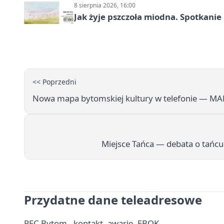
8 sierpnia 2026, 16:00
Jak żyje pszczoła miodna. Spotkanie
<< Poprzedni
Nowa mapa bytomskiej kultury w telefonie — M
Miejsce Tańca — debata o tańc
Przydatne dane teleadresowe
PEC Bytom - kontakt, awarie, EBOK