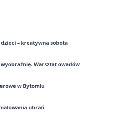
a dzieci – kreatywna sobota
a wyobraźnię. Warsztat owadów
nerowe w Bytomiu
malowania ubrań