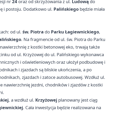
sji nr
24
oraz od skrzyżowania z ul.
Ludową
do
ę i postoju. Dodatkowo ul.
Palińskiego
będzie miała
ach: od ul.
św. Piotra
do
Parku Łagiewnickiego
,
alińskiego
. Na fragmencie od ul. św. Piotra do Parku
 nawierzchnię z kostki betonowej eko, trwają także
dcinku od ul. Krzyżowej do ul. Palińskiego wykonawca
chnicznych i oświetleniowych oraz ułożył podbudowę i
dnikach i zjazdach są bliskie ukończenia, a po
chodnikach, zjazdach i zatoce autobusowej. Wzdłuż ul.
 nawierzchnię jezdni, chodników i zjazdów z kostki
ni.
kiej
, a wzdłuż ul.
Krzyżowej
planowany jest ciąg
giewnickiej
. Cała inwestycja będzie realizowana na