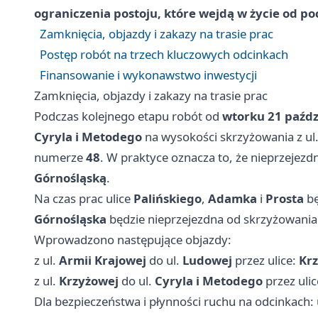
ograniczenia postoju, które wejdą w życie od po
Zamknięcia, objazdy i zakazy na trasie prac
Postęp robót na trzech kluczowych odcinkach
Finansowanie i wykonawstwo inwestycji
Zamknięcia, objazdy i zakazy na trasie prac
Podczas kolejnego etapu robót od
wtorku 21 paźdz
Cyryla i Metodego
na wysokości skrzyżowania z ul
numerze
48
. W praktyce oznacza to, że nieprzejezd
Górnośląską
.
Na czas prac ulice
Palińskiego
,
Adamka
i
Prosta
bę
Górnośląska
będzie nieprzejezdna od skrzyżowania 
Wprowadzono następujące objazdy:
z ul.
Armii Krajowej
do ul.
Ludowej
przez ulice:
Kr
z ul.
Krzyżowej
do ul.
Cyryla i Metodego
przez uli
Dla bezpieczeństwa i płynności ruchu na odcinkach: 