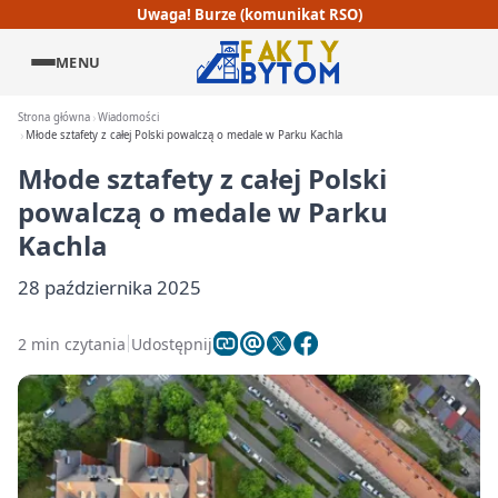
Uwaga! Burze (komunikat RSO)
MENU
Strona główna
Wiadomości
Młode sztafety z całej Polski powalczą o medale w Parku Kachla
Młode sztafety z całej Polski
powalczą o medale w Parku
Kachla
28 października 2025
2 min czytania
Udostępnij