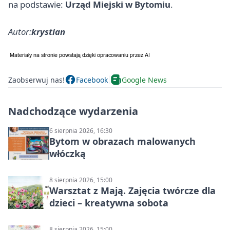
na podstawie:
Urząd Miejski w Bytomiu
.
Autor:
krystian
Zaobserwuj nas!
Facebook
Google News
Nadchodzące wydarzenia
6 sierpnia 2026, 16:30
Bytom w obrazach malowanych
włóczką
8 sierpnia 2026, 15:00
Warsztat z Mają. Zajęcia twórcze dla
dzieci – kreatywna sobota
8 sierpnia 2026, 15:00