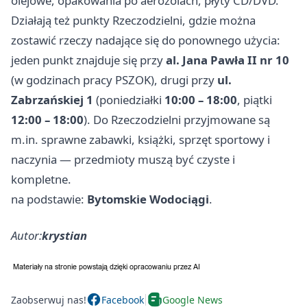
olejowe, opakowania po aerozolach, płyty CD/DVD.
Działają też punkty Rzeczodzielni, gdzie można
zostawić rzeczy nadające się do ponownego użycia:
jeden punkt znajduje się przy
al. Jana Pawła II nr 10
(w godzinach pracy PSZOK), drugi przy
ul.
Zabrzańskiej 1
(poniedziałki
10:00 – 18:00
, piątki
12:00 – 18:00
). Do Rzeczodzielni przyjmowane są
m.in. sprawne zabawki, książki, sprzęt sportowy i
naczynia — przedmioty muszą być czyste i
kompletne.
na podstawie:
Bytomskie Wodociągi
.
Autor:
krystian
Zaobserwuj nas!
Facebook
Google News