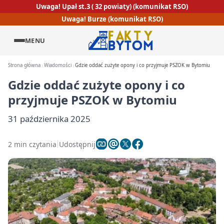
Uwaga! Upał st.3 ( 32 powiaty) (komunikat RSO)
Uwaga! Burze (komunikat RSO)
MENU
Strona główna
Wiadomości
Gdzie oddać zużyte opony i co przyjmuje PSZOK w Bytomiu
Gdzie oddać zużyte opony i co
przyjmuje PSZOK w Bytomiu
31 października 2025
2 min czytania
Udostępnij