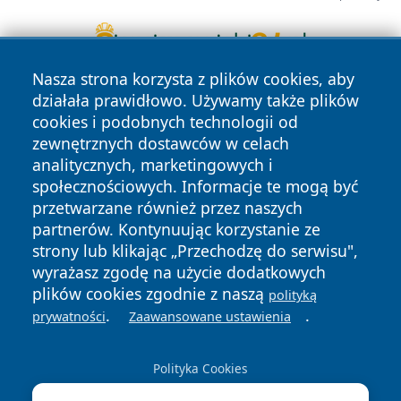
Nasza strona korzysta z plików cookies, aby
działała prawidłowo. Używamy także plików
cookies i podobnych technologii od
zewnętrznych dostawców w celach
analitycznych, marketingowych i
społecznościowych. Informacje te mogą być
Copyright © 2026 faktybytom.pl Wszystkie prawa zastrzeżone.
przetwarzane również przez naszych
partnerów. Kontynuując korzystanie ze
strony lub klikając „Przechodzę do serwisu",
Polityka
Polityka
wyrażasz zgodę na użycie dodatkowych
News
Autorzy
Prywatności
Cookies
plików cookies zgodnie z naszą
polityką
.
.
prywatności
Zaawansowane ustawienia
Polityka Cookies