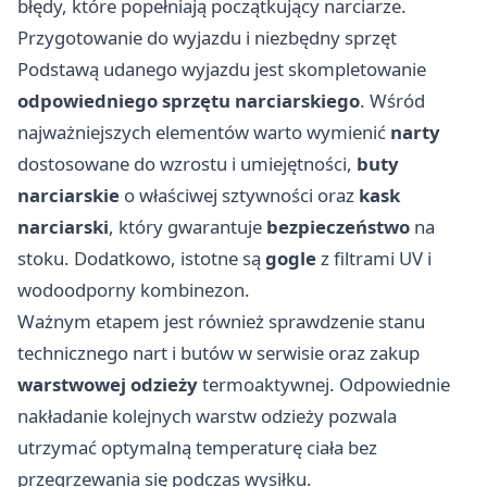
błędy, które popełniają początkujący narciarze.
Przygotowanie do wyjazdu i niezbędny sprzęt
Podstawą udanego wyjazdu jest skompletowanie
odpowiedniego sprzętu narciarskiego
. Wśród
najważniejszych elementów warto wymienić
narty
dostosowane do wzrostu i umiejętności,
buty
narciarskie
o właściwej sztywności oraz
kask
narciarski
, który gwarantuje
bezpieczeństwo
na
stoku. Dodatkowo, istotne są
gogle
z filtrami UV i
wodoodporny kombinezon.
Ważnym etapem jest również sprawdzenie stanu
technicznego nart i butów w serwisie oraz zakup
warstwowej odzieży
termoaktywnej. Odpowiednie
nakładanie kolejnych warstw odzieży pozwala
utrzymać optymalną temperaturę ciała bez
przegrzewania się podczas wysiłku.