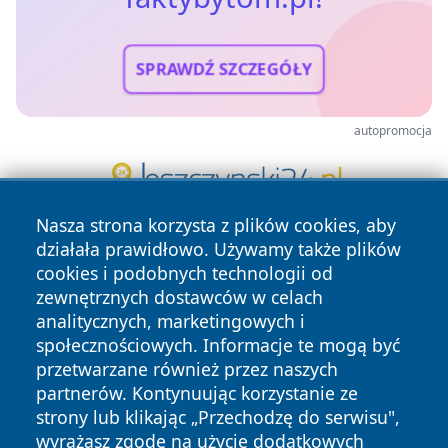
SPRAWDŹ SZCZEGÓŁY
autopromocja
Nasza strona korzysta z plików cookies, aby
działała prawidłowo. Używamy także plików
cookies i podobnych technologii od
zewnętrznych dostawców w celach
analitycznych, marketingowych i
społecznościowych. Informacje te mogą być
Copyright © 2026 faktybytom.pl Wszystkie prawa zastrzeżone.
przetwarzane również przez naszych
partnerów. Kontynuując korzystanie ze
strony lub klikając „Przechodzę do serwisu",
Polityka
Polityka
wyrażasz zgodę na użycie dodatkowych
News
Autorzy