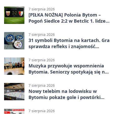
końcówce
7 sierpnia 2026
[PIŁKA NOŻNA] Polonia Bytom –
Pogoń Siedlce 2:2 w Betclic 1. lidze.
Gospodarze odwrócili losy meczu,
ale stracili zwycięstwo
7 sierpnia 2026
31 symboli Bytomia na kartach. Gra
sprawdza refleks i znajomość
miasta
7 sierpnia 2026
Muzyka przywołuje wspomnienia
Bytomia. Seniorzy spotykają się na
warsztatach
7 sierpnia 2026
Nowy telebim na lodowisku w
Bytomiu pokaże gole i powtórki
akcji
7 sierpnia 2026