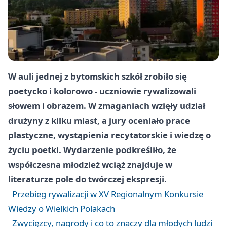
W auli jednej z bytomskich szkół zrobiło się
poetycko i kolorowo - uczniowie rywalizowali
słowem i obrazem. W zmaganiach wzięły udział
drużyny z kilku miast, a jury oceniało prace
plastyczne, wystąpienia recytatorskie i wiedzę o
życiu poetki. Wydarzenie podkreśliło, że
współczesna młodzież wciąż znajduje w
literaturze pole do twórczej ekspresji.
Przebieg rywalizacji w XV Regionalnym Konkursie
Wiedzy o Wielkich Polakach
Zwycięzcy, nagrody i co to znaczy dla młodych ludzi