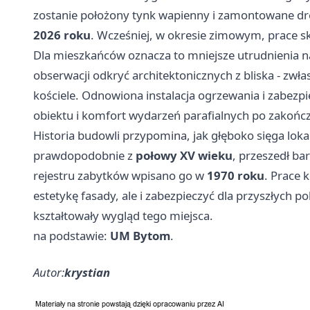
zostanie położony tynk wapienny i zamontowane dr
2026 roku
. Wcześniej, w okresie zimowym, prace sk
Dla mieszkańców oznacza to mniejsze utrudnienia na
obserwacji odkryć architektonicznych z bliska - zwł
kościele. Odnowiona instalacja ogrzewania i zabez
obiektu i komfort wydarzeń parafialnych po zakończ
Historia budowli przypomina, jak głęboko sięga loka
prawdopodobnie z
połowy XV wieku
, przeszedł b
rejestru zabytków wpisano go w
1970 roku
. Prace 
estetykę fasady, ale i zabezpieczyć dla przyszłych p
kształtowały wygląd tego miejsca.
na podstawie:
UM Bytom
.
Autor:
krystian