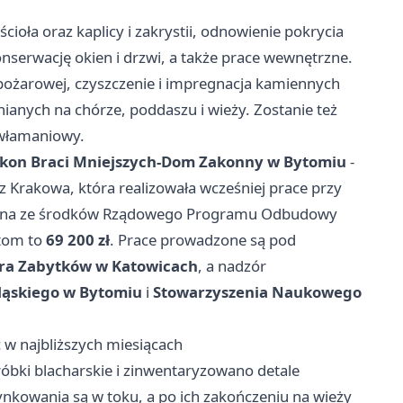
cioła oraz kaplicy i zakrystii, odnowienie pokrycia
serwację okien i drzwi, a także prace wewnętrzne.
wpożarowej, czyszczenie i impregnacja kamiennych
anych na chórze, poddaszu i wieży. Zostanie też
wwłamaniowy.
kon Braci Mniejszych-Dom Zakonny w Bytomiu
-
z Krakowa, która realizowała wcześniej prace przy
sowana ze środków Rządowego Programu Odbudowy
ytom to
69 200 zł
. Prace prowadzone są pod
ra Zabytków w Katowicach
, a nadzór
ąskiego w Bytomiu
i
Stowarzyszenia Naukowego
 w najbliższych miesiącach
óbki blacharskie i zinwentaryzowano detale
nkowania są w toku, a po ich zakończeniu na wieży