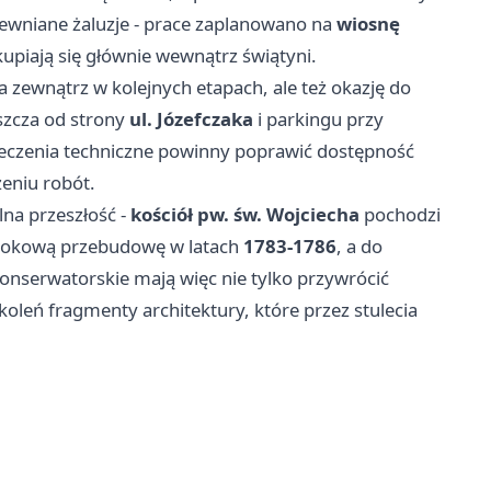
ewniane żaluzje - prace zaplanowano na
wiosnę
upiają się głównie wewnątrz świątyni.
 zewnątrz w kolejnych etapach, ale też okazję do
aszcza od strony
ul. Józefczaka
i parkingu przy
pieczenia techniczne powinny poprawić dostępność
eniu robót.
lna przeszłość -
kościół pw. św. Wojciecha
pochodzi
arokową przebudowę w latach
1783-1786
, a do
konserwatorskie mają więc nie tylko przywrócić
okoleń fragmenty architektury, które przez stulecia