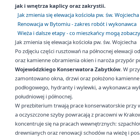
jak i wnętrza kaplicy oraz zakrystii.
Jak zmienia się elewacja kościoła pw. św. Wojciecha
Renowacja w Bytomiu - zakres robót i wykonawca
Wieża i dalsze etapy - co mieszkańcy mogą zobaczy
Jak zmienia się elewacja kościoła pw. św. Wojciecha
Po zdjęciu części rusztowań na północnej elewacji o
oraz kamienne obramienia okien i naroża przypór p
Wojewódzkiego Konserwatora Zabytków
. W prz
zamontowano okna, drzwi oraz położono kamienne p
podłogowego, hydranty i wylewki, a wykonawca wy
południowej i północnej.
W prezbiterium trwają prace konserwatorskie przy w
a oczyszczone szyby powracają z pracowni w Krako
koncentruje się na pracach wewnętrznych: szpach
drewnianych oraz renowacji schodów na wieżę i pos