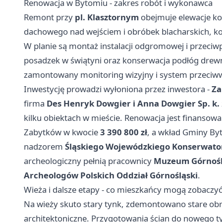
Renowacja w Bytomiu - zakres robót i wykonawca
Remont przy
pl. Klasztornym
obejmuje elewacje koś
dachowego nad wejściem i obróbek blacharskich, kon
W planie są montaż instalacji odgromowej i przeci
posadzek w świątyni oraz konserwacja podłóg drewni
zamontowany monitoring wizyjny i system przeci
Inwestycję prowadzi wyłoniona przez inwestora -
Za
firma
Des Henryk Dowgier i Anna Dowgier Sp. k.
kilku obiektach w mieście. Renowacja jest finan
Zabytków w kwocie
3 390 800 zł
, a wkład Gminy B
nadzorem
Śląskiego Wojewódzkiego Konserwato
archeologiczny pełnią pracownicy
Muzeum Górnośl
Archeologów Polskich Oddział Górnośląski
.
Wieża i dalsze etapy - co mieszkańcy mogą zobaczyć
Na wieży skuto stary tynk, zdemontowano stare obr
architektoniczne. Przygotowania ścian do nowego ty