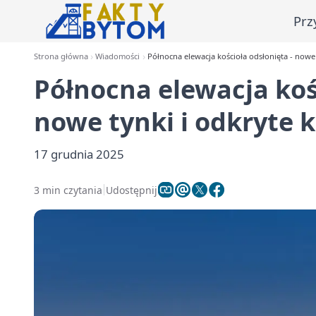
Prz
Strona główna
Wiadomości
Północna elewacja kościoła odsłonięta - nowe
Północna elewacja kośc
nowe tynki i odkryte 
17 grudnia 2025
3 min czytania
Udostępnij