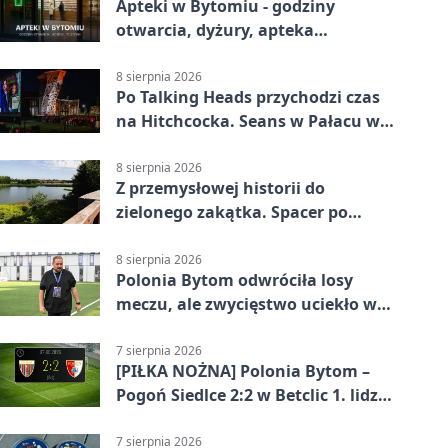
Apteki w Bytomiu - godziny
otwarcia, dyżury, apteka
całodobowa
8 sierpnia 2026
Po Talking Heads przychodzi czas
na Hitchcocka. Seans w Pałacu w
Miechowicach
8 sierpnia 2026
Z przemysłowej historii do
zielonego zakątka. Spacer po
Żabich Dołach
8 sierpnia 2026
Polonia Bytom odwróciła losy
meczu, ale zwycięstwo uciekło w
końcówce
7 sierpnia 2026
[PIŁKA NOŻNA] Polonia Bytom –
Pogoń Siedlce 2:2 w Betclic 1. lidze.
Gospodarze odwrócili losy meczu,
ale stracili zwycięstwo
7 sierpnia 2026