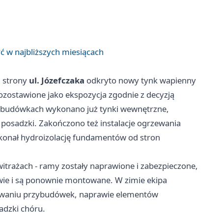
ć w najbliższych miesiącach
d strony
ul. Józefczaka
odkryto nowy tynk wapienny
ozostawione jako ekspozycja zgodnie z decyzją
ybudówkach wykonano już tynki wewnętrzne,
osadzki. Zakończono też instalacje ogrzewania
konał hydroizolację fundamentów od stron
itrażach - ramy zostały naprawione i zabezpieczone,
wie i są ponownie montowane. W zimie ekipa
lowaniu przybudówek, naprawie elementów
adzki chóru.