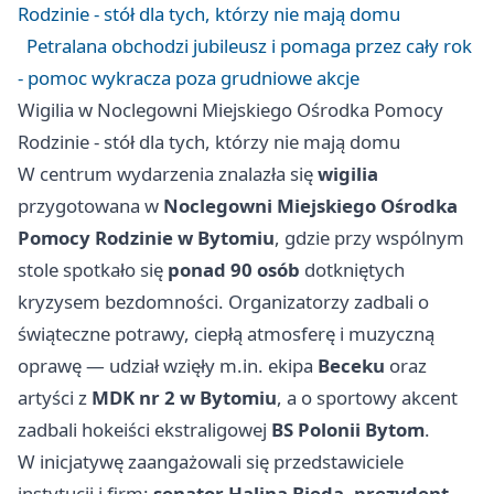
Rodzinie - stół dla tych, którzy nie mają domu
Petralana obchodzi jubileusz i pomaga przez cały rok
- pomoc wykracza poza grudniowe akcje
Wigilia w Noclegowni Miejskiego Ośrodka Pomocy
Rodzinie - stół dla tych, którzy nie mają domu
W centrum wydarzenia znalazła się
wigilia
przygotowana w
Noclegowni Miejskiego Ośrodka
Pomocy Rodzinie w Bytomiu
, gdzie przy wspólnym
stole spotkało się
ponad 90 osób
dotkniętych
kryzysem bezdomności. Organizatorzy zadbali o
świąteczne potrawy, ciepłą atmosferę i muzyczną
oprawę — udział wzięły m.in. ekipa
Beceku
oraz
artyści z
MDK nr 2 w Bytomiu
, a o sportowy akcent
zadbali hokeiści ekstraligowej
BS Polonii Bytom
.
W inicjatywę zaangażowali się przedstawiciele
instytucji i firm:
senator Halina Bieda
,
prezydent