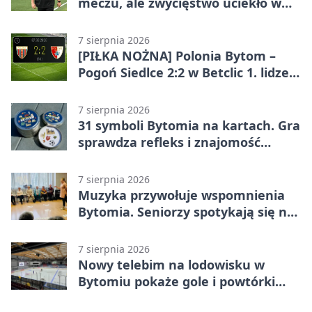
meczu, ale zwycięstwo uciekło w
końcówce
7 sierpnia 2026
[PIŁKA NOŻNA] Polonia Bytom –
Pogoń Siedlce 2:2 w Betclic 1. lidze.
Gospodarze odwrócili losy meczu,
ale stracili zwycięstwo
7 sierpnia 2026
31 symboli Bytomia na kartach. Gra
sprawdza refleks i znajomość
miasta
7 sierpnia 2026
Muzyka przywołuje wspomnienia
Bytomia. Seniorzy spotykają się na
warsztatach
7 sierpnia 2026
Nowy telebim na lodowisku w
Bytomiu pokaże gole i powtórki
akcji