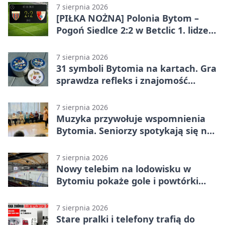
7 sierpnia 2026
[PIŁKA NOŻNA] Polonia Bytom –
Pogoń Siedlce 2:2 w Betclic 1. lidze.
Gospodarze odwrócili losy meczu,
ale stracili zwycięstwo
7 sierpnia 2026
31 symboli Bytomia na kartach. Gra
sprawdza refleks i znajomość
miasta
7 sierpnia 2026
Muzyka przywołuje wspomnienia
Bytomia. Seniorzy spotykają się na
warsztatach
7 sierpnia 2026
Nowy telebim na lodowisku w
Bytomiu pokaże gole i powtórki
akcji
7 sierpnia 2026
Stare pralki i telefony trafią do