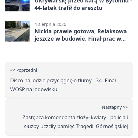
Ukrywał się przed karą w Bytomiu -
44-latek trafił do aresztu
4 sierpnia 2026
Nickla prawie gotowa, Relaksowa
jeszcze w budowie. Finał prac w
Miechowicach
<< Poprzedni
Disco na lodzie przyciągnęło tłumy - 34. Finał
WOŚP na lodowisku
Następny >>
Zastępca komendanta złożył kwiaty - policja i
służby uczciły pamięć Tragedii Górnośląskiej