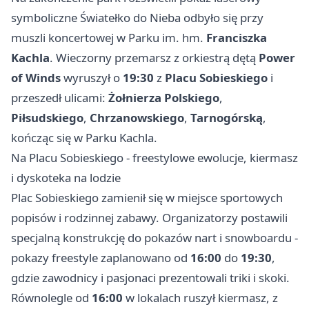
symboliczne Światełko do Nieba odbyło się przy
muszli koncertowej w Parku im. hm.
Franciszka
Kachla
. Wieczorny przemarsz z orkiestrą dętą
Power
of Winds
wyruszył o
19:30
z
Placu Sobieskiego
i
przeszedł ulicami:
Żołnierza Polskiego
,
Piłsudskiego
,
Chrzanowskiego
,
Tarnogórską
,
kończąc się w Parku Kachla.
Na Placu Sobieskiego - freestylowe ewolucje, kiermasz
i dyskoteka na lodzie
Plac Sobieskiego zamienił się w miejsce sportowych
popisów i rodzinnej zabawy. Organizatorzy postawili
specjalną konstrukcję do pokazów nart i snowboardu -
pokazy freestyle zaplanowano od
16:00
do
19:30
,
gdzie zawodnicy i pasjonaci prezentowali triki i skoki.
Równolegle od
16:00
w lokalach ruszył kiermasz, z