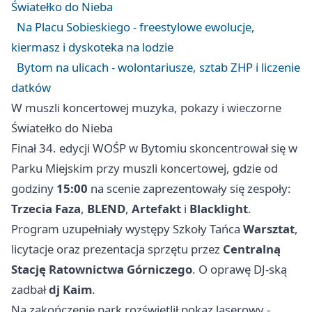
Światełko do Nieba
Na Placu Sobieskiego - freestylowe ewolucje,
kiermasz i dyskoteka na lodzie
Bytom na ulicach - wolontariusze, sztab ZHP i liczenie
datków
W muszli koncertowej muzyka, pokazy i wieczorne
Światełko do Nieba
Finał 34. edycji WOŚP w Bytomiu skoncentrował się w
Parku Miejskim przy muszli koncertowej, gdzie od
godziny
15:00
na scenie zaprezentowały się zespoły:
Trzecia Faza
,
BLEND
,
Artefakt
i
Blacklight
.
Program uzupełniały występy Szkoły Tańca
Warsztat
,
licytacje oraz prezentacja sprzętu przez
Centralną
Stację Ratownictwa Górniczego
. O oprawę DJ-ską
zadbał
dj Kaim
.
Na zakończenie park rozświetlił pokaz laserowy -