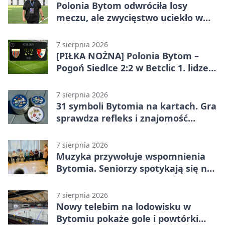
Polonia Bytom odwróciła losy
meczu, ale zwycięstwo uciekło w
końcówce
7 sierpnia 2026
[PIŁKA NOŻNA] Polonia Bytom –
Pogoń Siedlce 2:2 w Betclic 1. lidze.
Gospodarze odwrócili losy meczu,
ale stracili zwycięstwo
7 sierpnia 2026
31 symboli Bytomia na kartach. Gra
sprawdza refleks i znajomość
miasta
7 sierpnia 2026
Muzyka przywołuje wspomnienia
Bytomia. Seniorzy spotykają się na
warsztatach
7 sierpnia 2026
Nowy telebim na lodowisku w
Bytomiu pokaże gole i powtórki