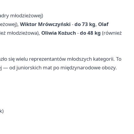
adry młodzieżowej)
ieżowej),
Wiktor Mrówczyński
-
do 73 kg
,
Olaf
ież młodzieżowa),
Oliwia Kożuch
-
do 48 kg
(również
ło się wielu reprezentantów młodszych kategorii. To
wej — od juniorskich mat po międzynarodowe obozy.
k)