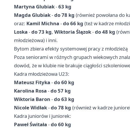
Martyna Glubiak
-
63 kg
Magda Glubiak
-
do 78 kg
(również powołana do k
oraz:
Kamil Michna
-
do 66 kg
(też w kadrze młodz
Loska
-
do 73 kg
,
Wiktoria Ślązok
-
do 48 kg
(równ
młodzieżowa) i inni.
Bytom zbiera efekty systemowej pracy z młodzieżą
Poza seniorami w różnych grupach wiekowych znalaz
dowód, że w klubie nie brakuje ciągłości szkolenio
Kadra młodzieżowa U23:
Mateusz Fityka
-
do 60 kg
Karolina Rosa
-
do 57 kg
Wiktoria Baron
-
do 63 kg
Nicole Widłak
-
do 78 kg
(również w kadrze juniore
Kadra juniorów i juniorek:
Paweł Świtała
-
do 60 kg