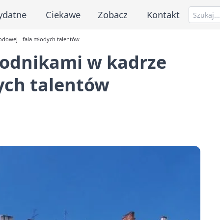
ydatne
Ciekawe
Zobacz
Kontakt
odowej - fala młodych talentów
wodnikami w kadrze
ych talentów