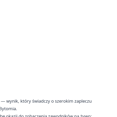
— wynik, który świadczy o szerokim zapleczu
 Bytomia.
zbę okazji do zobaczenia zawodników na żywo: