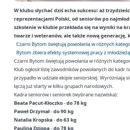
W klubu słychać dziś echa sukcesu: aż trzydzieśc
reprezentacjami Polski, od seniorów po najmłods
szkolenie w klubie przekłada się na wyniki na 
twarze i weteranów, ale także nową generację, 
Czarni Bytom świętują powołania w różnych kate
Bytom zbiera efekty systemowej pracy z młodzieżą
Czarni Bytom świętują powołania w różnych kateg
Klub ogłosił listę zawodników powołanych do kadr n
przypadło w udziale ekipie seniorskiej. Wyróżniają s
łączą już starty w kilku grupach narodowych.
Kadra seniorów i seniorek (wybrane nazwiska):
Beata Pacut-Kłoczko
-
do 78 kg
Paweł Drzymał
-
do 90 kg
Natalia Kropska
-
do 63 kg
Paulina Dziopa
-
do 78 kg