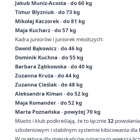
Jakub Muniz-Acosta
-
do 60 kg
Timur Blyzniuk
-
do 73 kg
Mikołaj Kaczorek
-
do 81 kg
Maja Kucharz
-
do 57 kg
Kadra juniorów i juniorek młodszych:
Dawid Bąkowicz
-
do 46 kg
Dominik Kuchna
-
do 55 kg
Barbara Ząbkowska
-
do 40 kg
Zuzanna Kruża
-
do 44 kg
Zuzanna Cieślak
-
do 48 kg
Aleksandra Kiman
-
do 52 kg
Maja Komander
-
do 52 kg
Marta Poznańska
-
powyżej 70 kg
Miasto i klub podkreślają, że to łącznie
32
powołania 
szkoleniowym i stabilnym systemie kibicowania dla
W praktyce dla mieszkańców oznacza to większą lic