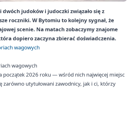
i dwóch judoków i judoczki związało się z
ze roczniki. W Bytomiu to kolejny sygnał, że
krajowej scenie. Na matach zobaczymy znajome
która dopiero zaczyna zbierać doświadczenia.
goriach wagowych
oriach wagowych
a początek 2026 roku — wśród nich najwięcej miejsc
ię zarówno utytułowani zawodnicy, jak i ci, którzy