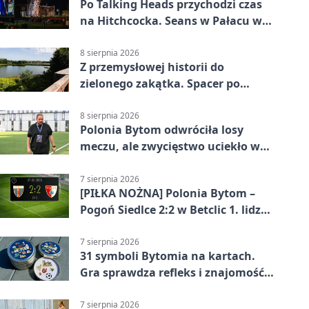
Po Talking Heads przychodzi czas
na Hitchcocka. Seans w Pałacu w
Miechowicach
8 sierpnia 2026
Z przemysłowej historii do
zielonego zakątka. Spacer po
Żabich Dołach
8 sierpnia 2026
Polonia Bytom odwróciła losy
meczu, ale zwycięstwo uciekło w
końcówce
7 sierpnia 2026
[PIŁKA NOŻNA] Polonia Bytom –
Pogoń Siedlce 2:2 w Betclic 1. lidze.
Gospodarze odwrócili losy meczu,
ale stracili zwycięstwo
7 sierpnia 2026
31 symboli Bytomia na kartach.
Gra sprawdza refleks i znajomość
miasta
7 sierpnia 2026