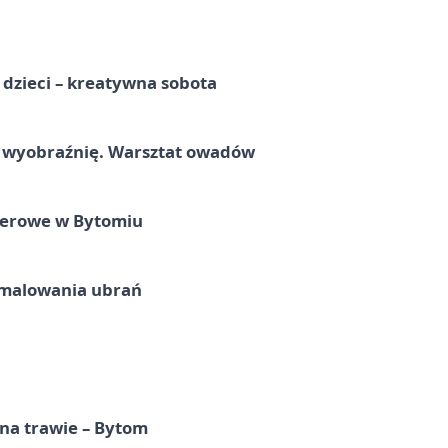
a dzieci – kreatywna sobota
a wyobraźnię. Warsztat owadów
nerowe w Bytomiu
malowania ubrań
 na trawie – Bytom