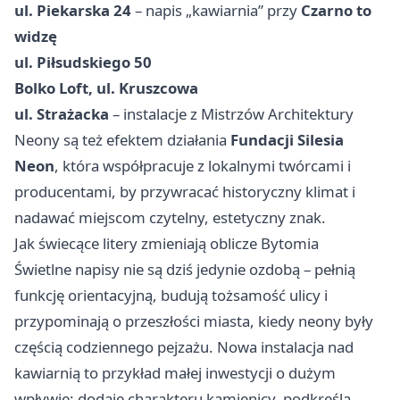
ul. Piekarska 24
– napis „kawiarnia” przy
Czarno to
widzę
ul. Piłsudskiego 50
Bolko Loft, ul. Kruszcowa
ul. Strażacka
– instalacje z Mistrzów Architektury
Neony są też efektem działania
Fundacji Silesia
Neon
, która współpracuje z lokalnymi twórcami i
producentami, by przywracać historyczny klimat i
nadawać miejscom czytelny, estetyczny znak.
Jak świecące litery zmieniają oblicze Bytomia
Świetlne napisy nie są dziś jedynie ozdobą – pełnią
funkcję orientacyjną, budują tożsamość ulicy i
przypominają o przeszłości miasta, kiedy neony były
częścią codziennego pejzażu. Nowa instalacja nad
kawiarnią to przykład małej inwestycji o dużym
wpływie: dodaje charakteru kamienicy, podkreśla