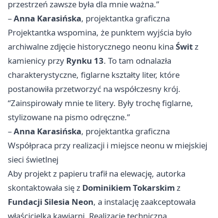
przestrzeń zawsze była dla mnie ważna.”
–
Anna Karasińska
, projektantka graficzna
Projektantka wspomina, że punktem wyjścia było
archiwalne zdjęcie historycznego neonu kina
Świt
z
kamienicy przy
Rynku 13
. To tam odnalazła
charakterystyczne, figlarne kształty liter, które
postanowiła przetworzyć na współczesny krój.
“Zainspirowały mnie te litery. Były trochę figlarne,
stylizowane na pismo odręczne.”
–
Anna Karasińska
, projektantka graficzna
Współpraca przy realizacji i miejsce neonu w miejskiej
sieci świetlnej
Aby projekt z papieru trafił na elewację, autorka
skontaktowała się z
Dominikiem Tokarskim
z
Fundacji Silesia Neon
, a instalację zaakceptowała
właścicielka kawiarni. Realizację techniczną