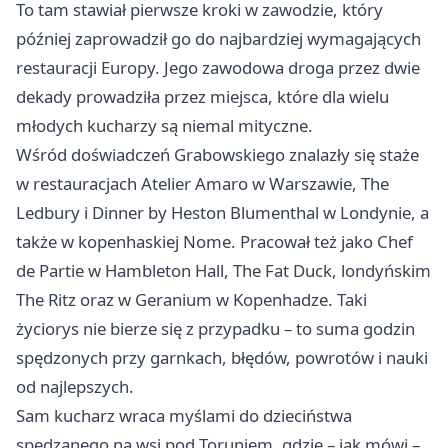
To tam stawiał pierwsze kroki w zawodzie, który
później zaprowadził go do najbardziej wymagających
restauracji Europy. Jego zawodowa droga przez dwie
dekady prowadziła przez miejsca, które dla wielu
młodych kucharzy są niemal mityczne.
Wśród doświadczeń Grabowskiego znalazły się staże
w restauracjach Atelier Amaro w
Warszawie
, The
Ledbury i Dinner by Heston Blumenthal w Londynie, a
także w kopenhaskiej Nome. Pracował też jako Chef
de Partie w Hambleton Hall, The Fat Duck, londyńskim
The Ritz oraz w Geranium w Kopenhadze. Taki
życiorys nie bierze się z przypadku – to suma godzin
spędzonych przy garnkach, błędów, powrotów i nauki
od najlepszych.
Sam kucharz wraca myślami do dzieciństwa
spędzanego na wsi pod
Toruniem
, gdzie – jak mówi –