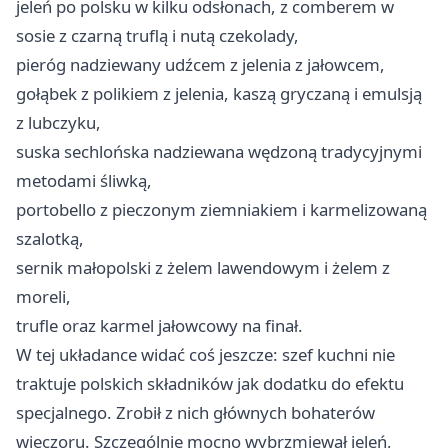
jeleń po polsku w kilku odsłonach, z comberem w
sosie z czarną truflą i nutą czekolady,
pieróg nadziewany udźcem z jelenia z jałowcem,
gołąbek z polikiem z jelenia, kaszą gryczaną i emulsją
z lubczyku,
suska sechlońska nadziewana wędzoną tradycyjnymi
metodami śliwką,
portobello z pieczonym ziemniakiem i karmelizowaną
szalotką,
sernik małopolski z żelem lawendowym i żelem z
moreli,
trufle oraz karmel jałowcowy na finał.
W tej układance widać coś jeszcze: szef kuchni nie
traktuje polskich składników jak dodatku do efektu
specjalnego. Zrobił z nich głównych bohaterów
wieczoru. Szczególnie mocno wybrzmiewał jeleń,