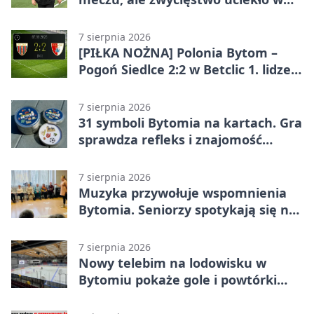
końcówce
7 sierpnia 2026
[PIŁKA NOŻNA] Polonia Bytom –
Pogoń Siedlce 2:2 w Betclic 1. lidze.
Gospodarze odwrócili losy meczu,
ale stracili zwycięstwo
7 sierpnia 2026
31 symboli Bytomia na kartach. Gra
sprawdza refleks i znajomość
miasta
7 sierpnia 2026
Muzyka przywołuje wspomnienia
Bytomia. Seniorzy spotykają się na
warsztatach
7 sierpnia 2026
Nowy telebim na lodowisku w
Bytomiu pokaże gole i powtórki
akcji