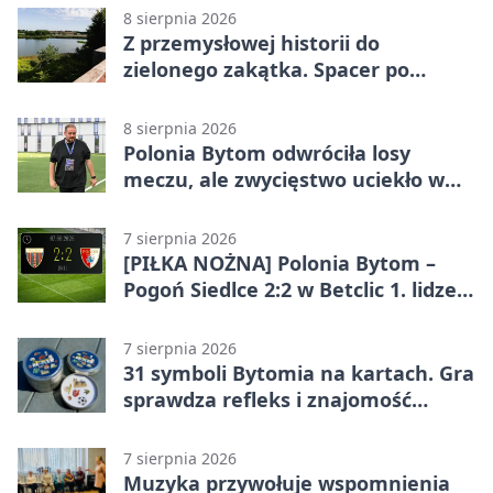
8 sierpnia 2026
Z przemysłowej historii do
zielonego zakątka. Spacer po
Żabich Dołach
8 sierpnia 2026
Polonia Bytom odwróciła losy
meczu, ale zwycięstwo uciekło w
końcówce
7 sierpnia 2026
[PIŁKA NOŻNA] Polonia Bytom –
Pogoń Siedlce 2:2 w Betclic 1. lidze.
Gospodarze odwrócili losy meczu,
ale stracili zwycięstwo
7 sierpnia 2026
31 symboli Bytomia na kartach. Gra
sprawdza refleks i znajomość
miasta
7 sierpnia 2026
Muzyka przywołuje wspomnienia