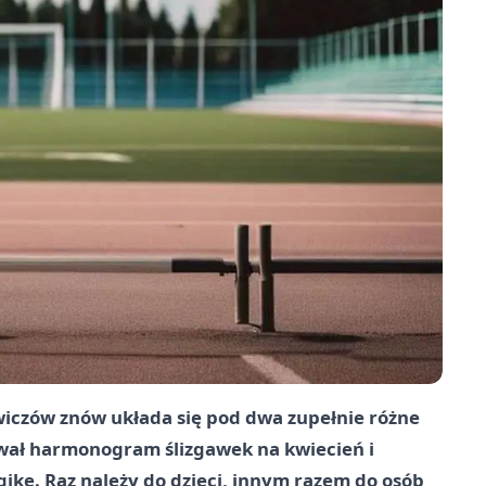
iczów znów układa się pod dwa zupełnie różne
kował harmonogram ślizgawek na kwiecień i
ikę. Raz należy do dzieci, innym razem do osób