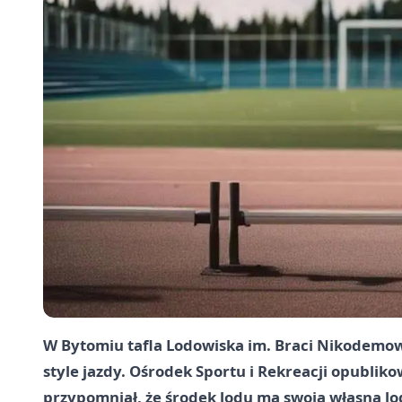
W Bytomiu tafla Lodowiska im. Braci Nikodemow
style jazdy. Ośrodek Sportu i Rekreacji opubli
przypomniał, że środek lodu ma swoją własną log