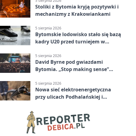
5 sierpnia 2026
Stoliki z Bytomia kryją pozytywki i
mechanizmy z Krakowiankami
5 sierpnia 2026
Bytomskie lodowisko stało się bazą
kadry U20 przed turniejem w
Ostrawie
5 sierpnia 2026
David Byrne pod gwiazdami
Bytomia. „Stop making sense”
wraca na ekran
5 sierpnia 2026
Nowa sieć elektroenergetyczna
przy ulicach Podhalańskiej i
Nowakowskiego