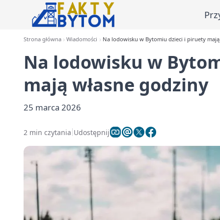
Prz
Strona główna
Wiadomości
Na lodowisku w Bytomiu dzieci i piruety maj
Na lodowisku w Bytomi
mają własne godziny
25 marca 2026
2 min czytania
Udostępnij