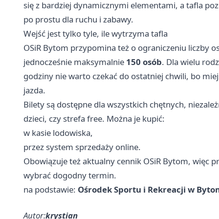
się z bardziej dynamicznymi elementami, a tafla poz
po prostu dla ruchu i zabawy.
Wejść jest tylko tyle, ile wytrzyma tafla
OSiR Bytom przypomina też o ograniczeniu liczby o
jednocześnie maksymalnie
150 osób
. Dla wielu rod
godziny nie warto czekać do ostatniej chwili, bo mie
jazda.
Bilety są dostępne dla wszystkich chętnych, niezależ
dzieci, czy strefa free. Można je kupić:
w kasie lodowiska,
przez system sprzedaży online.
Obowiązuje też aktualny cennik OSiR Bytom, więc prz
wybrać dogodny termin.
na podstawie:
Ośrodek Sportu i Rekreacji w Byto
Autor:
krystian