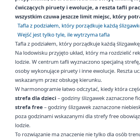
ćwiczących piruety i ewolucje, a reszta tafli p
wszystkim czuwa jeszcze limit miejsc, który pot
Tafla z podziałem, który porządkuje każdą ślizgawk
Wejść jest tylko tyle, ile wytrzyma tafla
Tafla z podziałem, który porządkuje każdą ślizgawkę
Na lodowisku przyjęto układ, który ma rozdzielić r
lodzie. W centrum tafli wyznaczono specjalną stref
osoby wykonujące piruety i inne ewolucje. Reszta u
wskazanym przez obsługę kierunku.
W harmonogramie łatwo odczytać, kiedy która część
strefa dla dzieci
– godziny ślizgawek zaznaczone fi
strefa free
– godziny ślizgawek zaznaczone niebies
poza godzinami wskazanymi dla strefy free obowiązuj
lodzie.
To rozwiązanie ma znaczenie nie tylko dla osób tren