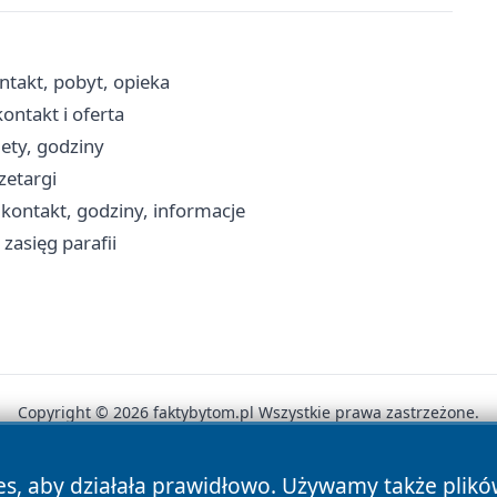
takt, pobyt, opieka
ntakt i oferta
ety, godziny
zetargi
 kontakt, godziny, informacje
zasięg parafii
Copyright © 2026 faktybytom.pl Wszystkie prawa zastrzeżone.
es, aby działała prawidłowo. Używamy także plik
News
Autorzy
Polityka Prywatności
Polityka Cookie