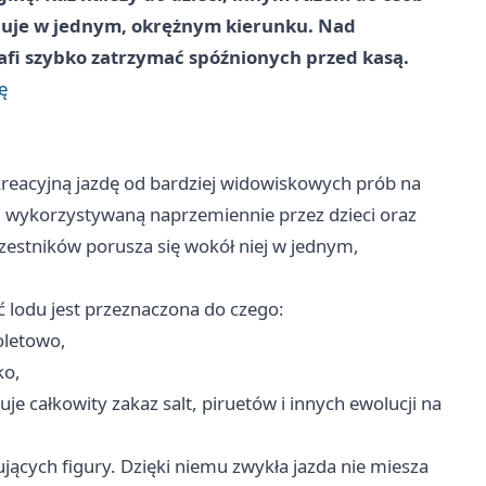
racuje w jednym, okrężnym kierunku. Nad
rafi szybko zatrzymać spóźnionych przed kasą.
ę
ekreacyjną jazdę od bardziej widowiskowych prób na
ę, wykorzystywaną naprzemiennie przez dzieci oraz
czestników porusza się wokół niej w jednym,
 lodu jest przeznaczona do czego:
oletowo,
ko,
e całkowity zakaz salt, piruetów i innych ewolucji na
ujących figury. Dzięki niemu zwykła jazda nie miesza