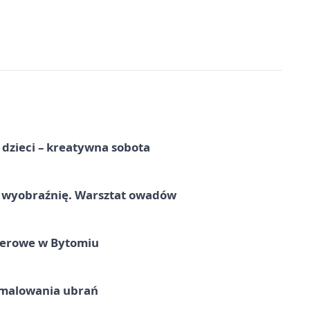
a dzieci – kreatywna sobota
a wyobraźnię. Warsztat owadów
nerowe w Bytomiu
malowania ubrań