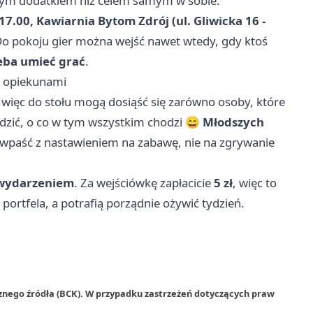
 miłym dodatkiem niż celem samym w sobie.
 17.00, Kawiarnia Bytom Zdrój (ul. Gliwicka 16 -
Do pokoju gier można wejść nawet wtedy, gdy ktoś
zeba umieć grać
.
z opiekunami
 więc do stołu mogą dosiąść się zarówno osoby, które
awdzić, o co w tym wszystkim chodzi 😄
Młodszych
a wpaść z nastawieniem na zabawę, nie na zgrywanie
wydarzeniem
. Za wejściówkę zapłacicie
5 zł
, więc to
 portfela, a potrafią porządnie ożywić tydzień.
znego źródła (BCK). W przypadku zastrzeżeń dotyczących praw