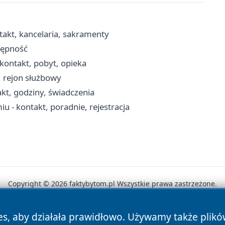
takt, kancelaria, sakramenty
tępność
kontakt, pobyt, opieka
i, rejon służbowy
kt, godziny, świadczenia
 - kontakt, poradnie, rejestracja
Copyright © 2026 faktybytom.pl Wszystkie prawa zastrzeżone.
es, aby działała prawidłowo. Używamy także plik
News
Autorzy
Polityka Prywatności
Polityka Cookie