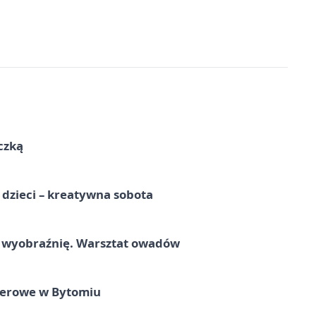
czką
a dzieci – kreatywna sobota
a wyobraźnię. Warsztat owadów
nerowe w Bytomiu