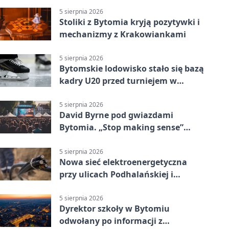
5 sierpnia 2026
Stoliki z Bytomia kryją pozytywki i
mechanizmy z Krakowiankami
5 sierpnia 2026
Bytomskie lodowisko stało się bazą
kadry U20 przed turniejem w
Ostrawie
5 sierpnia 2026
David Byrne pod gwiazdami
Bytomia. „Stop making sense”
wraca na ekran
5 sierpnia 2026
Nowa sieć elektroenergetyczna
przy ulicach Podhalańskiej i
Nowakowskiego
5 sierpnia 2026
Dyrektor szkoły w Bytomiu
odwołany po informacji z