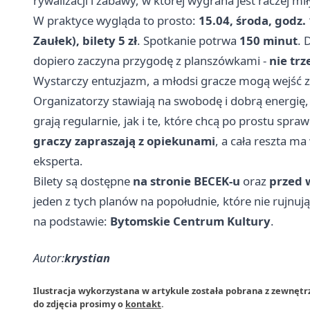
rywalizacji i zabawy, w której wygrana jest raczej
W praktyce wygląda to prosto:
15.04, środa, godz.
Zaułek), bilety 5 zł
. Spotkanie potrwa
150 minut
. 
dopiero zaczyna przygodę z planszówkami -
nie tr
Wystarczy entuzjazm, a młodsi gracze mogą wejść 
Organizatorzy stawiają na swobodę i dobrą energię,
grają regularnie, jak i te, które chcą po prostu spr
graczy zapraszają z opiekunami
, a cała reszta m
eksperta.
Bilety są dostępne
na stronie BECEK-u
oraz
przed 
jeden z tych planów na popołudnie, które nie rujnują
na podstawie:
Bytomskie Centrum Kultury
.
Autor:
krystian
Ilustracja wykorzystana w artykule została pobrana z zewnętr
do zdjęcia prosimy o
kontakt
.