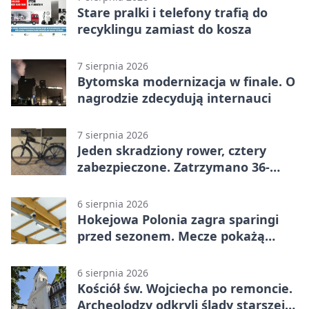
Stare pralki i telefony trafią do
recyklingu zamiast do kosza
7 sierpnia 2026
Bytomska modernizacja w finale. O
nagrodzie zdecydują internauci
7 sierpnia 2026
Jeden skradziony rower, cztery
zabezpieczone. Zatrzymano 36-
latka
6 sierpnia 2026
Hokejowa Polonia zagra sparingi
przed sezonem. Mecze pokażą
kamery AI
6 sierpnia 2026
Kościół św. Wojciecha po remoncie.
Archeolodzy odkryli ślady starszej