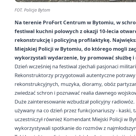
FOT. Policja Bytom
Na terenie ProFort Centrum w Bytomiu, w schron
festiwal kuchni polowych z okazji 10-lecia otwar
rekonstrukcję i policyjną profilaktykę. Najwię
Miejskiej Policji w Bytomiu, do którego mogli za
wykorzystali wydarzenie, by promować służbę i
Dzień wcześniej na festiwal zjechali pasjonaci militari
Rekonstruktorzy przygotowali autentyczne potrawy 
rekonstrukcyjnych, muzyka, dioramy, obóz partyzanck
zwiedzać schron i poznawać realia dawnego wojsko
Duże zainteresowanie wzbudzał policyjny radiowóz. C
używany na co dzień przez funkcjonariuszy - kaski, 
uczestniczył również Komendant Miejski Policji w B
wykorzystywali spotkanie do rozmów z najmłodszym