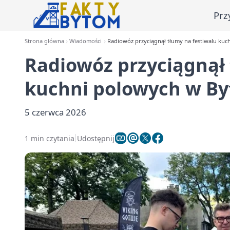
Prz
Strona główna
Wiadomości
Radiowóz przyciągnął tłumy na festiwalu ku
Radiowóz przyciągnął 
kuchni polowych w B
5 czerwca 2026
1 min czytania
Udostępnij