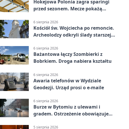
Hokejowa Polonia zagra sparingi
przed sezonem. Mecze pokażą
kamery AI
6 sierpnia 2026
Kościół św. Wojciecha po remoncie.
Archeolodzy odkryli ślady starszej
świątyni
6 sierpnia 2026
Bażantowa łączy Szombierki z
Bobrkiem. Droga nabiera kształtu
6 sierpnia 2026
Awaria telefonów w Wydziale
Geodezji. Urząd prosi o e-maile
6 sierpnia 2026
Burze w Bytomiu z ulewami i
gradem. Ostrzeżenie obowiązuje
do piątku
5 sierpnia 2026