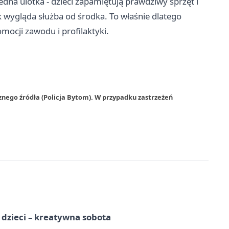
ejedna ulotka - dzieci zapamiętują prawdziwy sprzęt i
ak wygląda służba od środka. To właśnie dlatego
omocji zawodu i profilaktyki.
znego źródła (Policja Bytom). W przypadku zastrzeżeń
a dzieci – kreatywna sobota