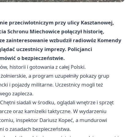
ie przeciwlotniczym przy ulicy Kasztanowej,
cia Schronu Miechowice połączył historię,
ksze zainteresowanie wzbudził radiowóz Komendy
glądać uczestnicy imprezy. Policjanci
 mówić o bezpieczeństwie.
ów, historii i gotowania z całej Polski.
żołnierskie, a program uzupełniły pokazy grup
i i pojazdy militarne. Uczestnicy mogli też
wego zaplecza.
hętni siadali w środku, oglądali wnętrze i sprzęt
tarcze oraz kamizelki taktyczne. W wydarzeniu
ytomiu, inspektor Dariusz Kopeć, a mundurowi
i o zasadach bezpieczeństwa.