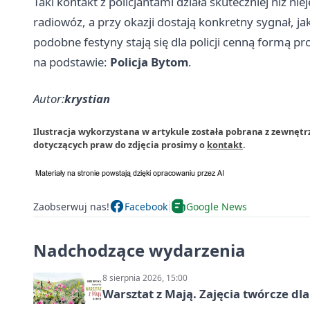
Taki kontakt z policjantami działa skuteczniej niż ni
radiowóz, a przy okazji dostają konkretny sygnał, j
podobne festyny stają się dla policji cenną formą pr
na podstawie:
Policja Bytom
.
Autor:
krystian
Ilustracja wykorzystana w artykule została pobrana z zewnętr
dotyczących praw do zdjęcia prosimy o
kontakt
.
Zaobserwuj nas!
Facebook
Google News
Nadchodzące wydarzenia
8 sierpnia 2026, 15:00
Warsztat z Mają. Zajęcia twórcze dl