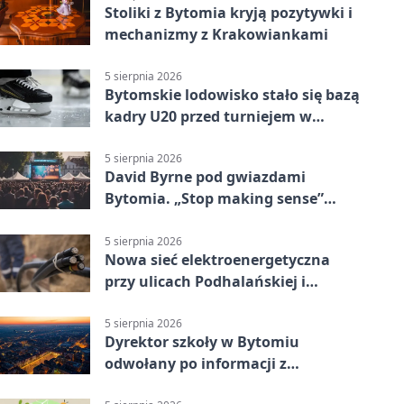
Stoliki z Bytomia kryją pozytywki i
mechanizmy z Krakowiankami
5 sierpnia 2026
Bytomskie lodowisko stało się bazą
kadry U20 przed turniejem w
Ostrawie
5 sierpnia 2026
David Byrne pod gwiazdami
Bytomia. „Stop making sense”
wraca na ekran
5 sierpnia 2026
Nowa sieć elektroenergetyczna
przy ulicach Podhalańskiej i
Nowakowskiego
5 sierpnia 2026
Dyrektor szkoły w Bytomiu
odwołany po informacji z
prokuratury