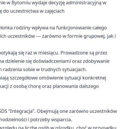
ie w Bytomiu wydaje decyzję administracyjną w
 do uczestnictwa w zajęciach
złonka rodziny wpływa na funkcjonowanie całego
skich uczestników — zarówno w formie grupowej, jak i
otykają się raz w miesiącu. Prowadzone są przez
na dzielenie się doświadczeniami oraz zdobywanie
 radzenia sobie w trudnych sytuacjach.
iają szczegółowe omówienie sytuacji konkretnej
acji z osobą chorą oraz planowania dalszego
 ŚDS “Integracja”. Obejmują one zarówno uczestników
modzielności i potrzeby wsparcia.
 względu na liczbę osób w ośrodku, choć w przypadku