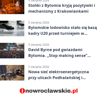
5 sierpnia 2026
Stoliki z Bytomia kryją pozytywki i
mechanizmy z Krakowiankami
5 sierpnia 2026
Bytomskie lodowisko stało się bazą
kadry U20 przed turniejem w
Ostrawie
5 sierpnia 2026
David Byrne pod gwiazdami
Bytomia. „Stop making sense”
wraca na ekran
5 sierpnia 2026
Nowa sieć elektroenergetyczna
przy ulicach Podhalańskiej i
Nowakowskiego