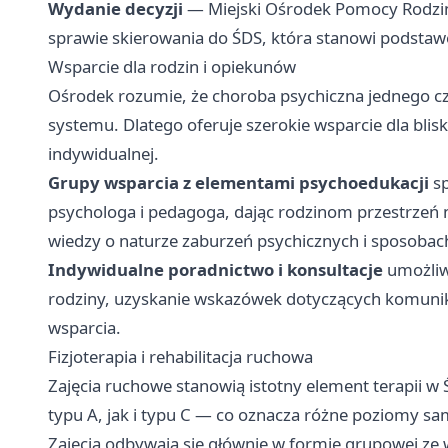
Wydanie decyzji
— Miejski Ośrodek Pomocy Rodzin
sprawie skierowania do ŚDS, która stanowi podstawę
Wsparcie dla rodzin i opiekunów
Ośrodek rozumie, że choroba psychiczna jednego c
systemu. Dlatego oferuje szerokie wsparcie dla bli
indywidualnej.
Grupy wsparcia z elementami psychoedukacji
sp
psychologa i pedagoga, dając rodzinom przestrzeń 
wiedzy o naturze zaburzeń psychicznych i sposobach
Indywidualne poradnictwo i konsultacje
umożliw
rodziny, uzyskanie wskazówek dotyczących komunik
wsparcia.
Fizjoterapia i rehabilitacja ruchowa
Zajęcia ruchowe stanowią istotny element terapii w
typu A, jak i typu C — co oznacza różne poziomy sa
Zajęcia odbywają się głównie w formie grupowej ze