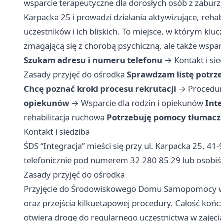
wsparcie terapeutyczne dla dorosłych osób z zaburz
Karpacka 25 i prowadzi działania aktywizujące, reha
uczestników i ich bliskich. To miejsce, w którym kl
zmagającą się z chorobą psychiczną, ale także wspa
Szukam adresu i numeru telefonu
→
Kontakt i si
Zasady przyjęć do ośrodka
Sprawdzam listę potrz
Chcę poznać kroki procesu rekrutacji
→
Procedur
opiekunów
→
Wsparcie dla rodzin i opiekunów
Inte
rehabilitacja ruchowa
Potrzebuję pomocy tłumacz
Kontakt i siedziba
ŚDS “Integracja” mieści się przy ul. Karpacka 25, 
telefonicznie pod numerem 32 280 85 29 lub osobiśc
Zasady przyjęć do ośrodka
Przyjęcie do Środowiskowego Domu Samopomocy w
oraz przejścia kilkuetapowej procedury. Całość końc
otwiera drogę do regularnego uczestnictwa w zajęci