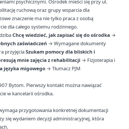
eniami psychicznymi. Ośrodek mieści się przy ul.
bilitację ruchową oraz grupy wsparcia dla
uczowe znaczenie ma nie tylko praca z osobą
rcie dla całego systemu rodzinnego.
edziba
Chcę wiedzieć, jak zapisać się do ośrodka
→
ebnych zaświadczeń
→
Wymagane dokumenty
a przyjęcia
Szukam pomocy dla bliskich i
resują mnie zajęcia z rehabilitacji
→
Fizjoterapia i
a języka migowego
→
Tłumacz PJM
41-907 Bytom. Pierwszy kontakt można nawiązać
ie w kancelarii ośrodka.
ymaga przygotowania konkretnej dokumentacji
zy się wydaniem decyzji administracyjnej, która
ach.