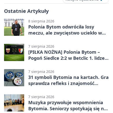
Ostatnie Artykuły
8 sierpnia 2026
Polonia Bytom odwróciła losy
meczu, ale zwycięstwo uciekło w
końcówce
7 sierpnia 2026
[PIŁKA NOŻNA] Polonia Bytom –
Pogoń Siedlce 2:2 w Betclic 1. lidze.
Gospodarze odwrócili losy meczu,
ale stracili zwycięstwo
7 sierpnia 2026
31 symboli Bytomia na kartach. Gra
sprawdza refleks i znajomość
miasta
7 sierpnia 2026
Muzyka przywołuje wspomnienia
Bytomia. Seniorzy spotykają się na