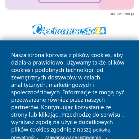
autopromocja
Nasza strona korzysta z plików cookies, aby
działała prawidłowo. Używamy także plików
cookies i podobnych technologii od
zewnętrznych dostawców w celach
analitycznych, marketingowych i
Copyright © 2026 faktybytom.pl Wszystkie prawa zastrzeżone.
społecznościowych. Informacje te mogą być
przetwarzane również przez naszych
partnerów. Kontynuując korzystanie ze
Polityka
Polityka
News
Autorzy
strony lub klikając „Przechodzę do serwisu",
Prywatności
Cookies
wyrażasz zgodę na użycie dodatkowych
plików cookies zgodnie z naszą
polityką
.
.
prywatności
Zaawansowane ustawienia