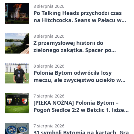
8 sierpnia 2026
Po Talking Heads przychodzi czas
na Hitchcocka. Seans w Pałacu w
Miechowicach
8 sierpnia 2026
Z przemysłowej historii do
zielonego zakątka. Spacer po
Żabich Dołach
8 sierpnia 2026
Polonia Bytom odwróciła losy
meczu, ale zwycięstwo uciekło w
końcówce
7 sierpnia 2026
[PIŁKA NOŻNA] Polonia Bytom –
Pogoń Siedlce 2:2 w Betclic 1. lidze.
Gospodarze odwrócili losy meczu,
ale stracili zwycięstwo
7 sierpnia 2026
31 symboli Bytomia na kartach. Gra