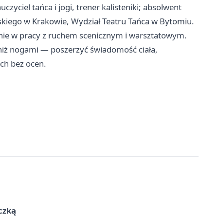
zyciel tańca i jogi, trener kalisteniki; absolwent
skiego w Krakowie, Wydział Teatru Tańca w Bytomiu.
enie w pracy z ruchem scenicznym i warsztatowym.
 niż nogami — poszerzyć świadomość ciała,
uch bez ocen.
czką