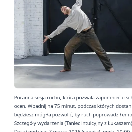
Poranna sesja ruchu, która pozwala zapomnieć o sc
ocen. Wpadnij na 75 minut, podczas których dostanie
będziesz mógł/a pozwolić, by ruch poprowadził emocj
Szczegóły wydarzenia (Taniec intuicyjny z Łukaszem
Data i godzina: 7 marca 2026 (sobota), godz. 10:00