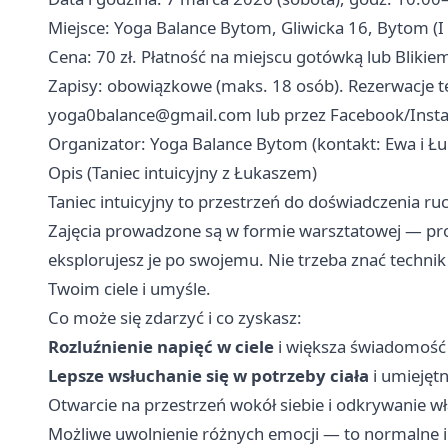
Miejsce: Yoga Balance Bytom, Gliwicka 16, Bytom (I 
Cena: 70 zł. Płatność na miejscu gotówką lub Blikie
Zapisy: obowiązkowe (maks. 18 osób). Rezerwacje te
yoga0balance@gmail.com
lub przez Facebook/Inst
Organizator: Yoga Balance Bytom (kontakt: Ewa i Łu
Opis (Taniec intuicyjny z Łukaszem)
Taniec intuicyjny to przestrzeń do doświadczenia r
Zajęcia prowadzone są w formie warsztatowej — prow
eksplorujesz je po swojemu. Nie trzeba znać technik 
Twoim ciele i umyśle.
Co może się zdarzyć i co zyskasz:
Rozluźnienie napięć w ciele
i większa świadomość 
Lepsze wsłuchanie się w potrzeby ciała
i umiejęt
Otwarcie na przestrzeń wokół siebie i odkrywanie 
Możliwe uwolnienie różnych emocji — to normalne i