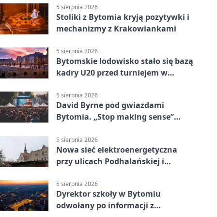
5 sierpnia 2026
Stoliki z Bytomia kryją pozytywki i
mechanizmy z Krakowiankami
5 sierpnia 2026
Bytomskie lodowisko stało się bazą
kadry U20 przed turniejem w
Ostrawie
5 sierpnia 2026
David Byrne pod gwiazdami
Bytomia. „Stop making sense”
wraca na ekran
5 sierpnia 2026
Nowa sieć elektroenergetyczna
przy ulicach Podhalańskiej i
Nowakowskiego
5 sierpnia 2026
Dyrektor szkoły w Bytomiu
odwołany po informacji z
prokuratury