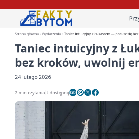
Prz
Strona główna
Wydarzenia
Taniec intuicyjny z Łukaszem — porusz się be
Taniec intuicyjny z Ł
bez kroków, uwolnij e
24 lutego 2026
2 min czytania
Udostępnij