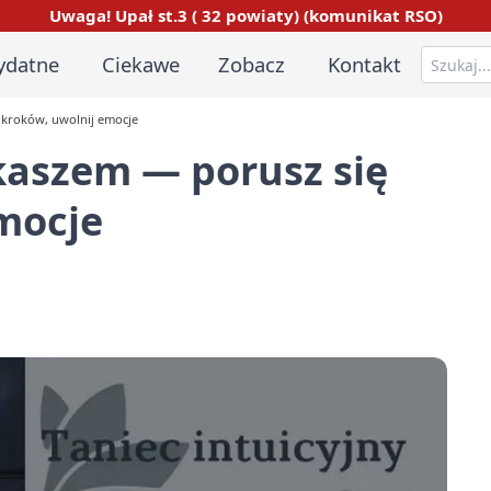
Uwaga! Upał st.3 ( 32 powiaty) (komunikat RSO)
ydatne
Ciekawe
Zobacz
Kontakt
z kroków, uwolnij emocje
ukaszem — porusz się
mocje