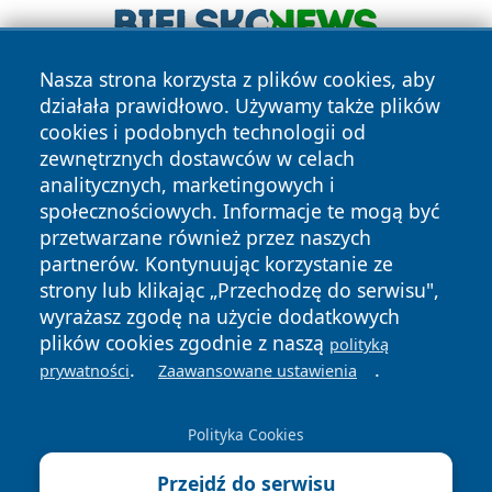
Nasza strona korzysta z plików cookies, aby
działała prawidłowo. Używamy także plików
cookies i podobnych technologii od
zewnętrznych dostawców w celach
analitycznych, marketingowych i
społecznościowych. Informacje te mogą być
Copyright © 2026 faktybytom.pl Wszystkie prawa zastrzeżone.
przetwarzane również przez naszych
partnerów. Kontynuując korzystanie ze
strony lub klikając „Przechodzę do serwisu",
Polityka
Polityka
News
Autorzy
wyrażasz zgodę na użycie dodatkowych
Prywatności
Cookies
plików cookies zgodnie z naszą
polityką
.
.
prywatności
Zaawansowane ustawienia
Polityka Cookies
Przejdź do serwisu