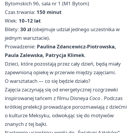
Bytomskich 96, sala nr 1 (M1 Bytom)
Czas trwania:
150 minut
Wiek:
10–12 lat
Bilety:
30 zł
(obejmuje udział jednego uczestnika w
jednym warsztacie).
Prowadzenie:
Paulina Zdancewicz‑Piotrowska,
Paula Zalewska, Patrycja Klimek
.
Dzieci, które pozostają przez cały dzień, będą miały
zapewnioną opiekę w przerwie między zajęciami.
O warsztatach — co się będzie działo?
Zajęcia zaczynają się od energetycznej rozgrzewki
inspirowanej tańcem z filmu Disneya
Coco
. Podczas
krótkiej prelekcji prowadzące porozmawiają z dziećmi
o kulturze Meksyku, odwołując się do motywów
znanych z tej bajki.
Następnie uczestnicy wejdą do „Świątyni Azteków” —