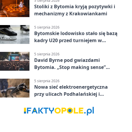
5 sierpnia 2026
Stoliki z Bytomia kryją pozytywki i
mechanizmy z Krakowiankami
5 sierpnia 2026
Bytomskie lodowisko stało się bazą
kadry U20 przed turniejem w
Ostrawie
5 sierpnia 2026
David Byrne pod gwiazdami
Bytomia. „Stop making sense”
wraca na ekran
5 sierpnia 2026
Nowa sieć elektroenergetyczna
przy ulicach Podhalańskiej i
Nowakowskiego