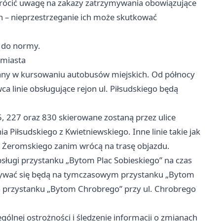
ócić uwagę na zakazy zatrzymywania obowiązujące
ach – nieprzestrzeganie ich może skutkować
 do normy.
 miasta
iany w kursowaniu autobusów miejskich. Od północy
a linie obsługujące rejon ul. Piłsudskiego będą
5, 227 oraz 830 skierowane zostaną przez ulice
 Piłsudskiego z Kwietniewskiego. Inne linie takie jak
i Żeromskiego zanim wrócą na trasę objazdu.
sługi przystanku „Bytom Plac Sobieskiego” na czas
mywać się będą na tymczasowym przystanku „Bytom
na przystanku „Bytom Chrobrego” przy ul. Chrobrego
lnej ostrożności i śledzenie informacji o zmianach