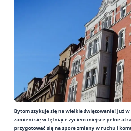
Bytom szykuje się na wielkie świętowanie! Już 
zamieni się w tętniące życiem miejsce pełne atr
przygotować się na spore zmiany w ruchu i komu