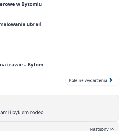
nerowe w Bytomiu
malowania ubrań
 na trawie – Bytom
Kolejne wydarzenia
nami i bykiem rodeo
Następny >>