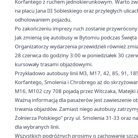
Korfantego z ruchem jednokierunkowym. Warto zwr
na placu Jana III Sobieskiego oraz przyległych ulic
odholowaniem pojazdu.
Po zakończeniu imprezy ruch zostanie przywrócony
Jak zmienią się autobusy w Bytomiu podczas Święta
Organizatorzy wydarzenia przewidzieli również zm
28 czerwca do godziny 3:00 w poniedziałek 30 czerwc
kursowały trasami objazdowymi.
Przykładowo autobusy linii M3, M17, 42, 85, 91, 18
Korfantego, Smolenia i Chrobrego aż do skrzyżowania
M16, M102 czy 708 pojadą przez Witczaka, Matejki 
Ważną informacją dla pasażerów jest zawieszenie ob
trwania objazdów. Zamiast niego autobusy zatrzy
Żołnierza Polskiego” przy ul. Smolenia 31-33 oraz 
dla wybranych linii.
Wszystkich podróżnych prosimy o zachowanie szczegó