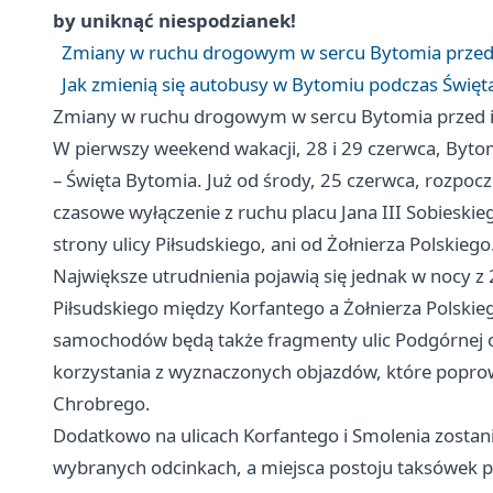
by uniknąć niespodzianek!
Zmiany w ruchu drogowym w sercu Bytomia przed 
Jak zmienią się autobusy w Bytomiu podczas Święt
Zmiany w ruchu drogowym w sercu Bytomia przed i
W pierwszy weekend wakacji, 28 i 29 czerwca, Byto
– Święta Bytomia. Już od środy, 25 czerwca, rozpo
czasowe wyłączenie z ruchu placu Jana III Sobieskie
strony ulicy Piłsudskiego, ani od Żołnierza Polskiego
Największe utrudnienia pojawią się jednak w nocy z 
Piłsudskiego między Korfantego a Żołnierza Polski
samochodów będą także fragmenty ulic Podgórnej or
korzystania z wyznaczonych objazdów, które popro
Chrobrego.
Dodatkowo na ulicach Korfantego i Smolenia zosta
wybranych odcinkach, a miejsca postoju taksówek pr