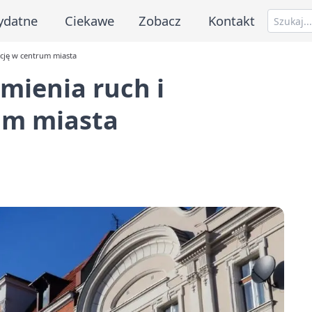
ydatne
Ciekawe
Zobacz
Kontakt
cję w centrum miasta
mienia ruch i
um miasta