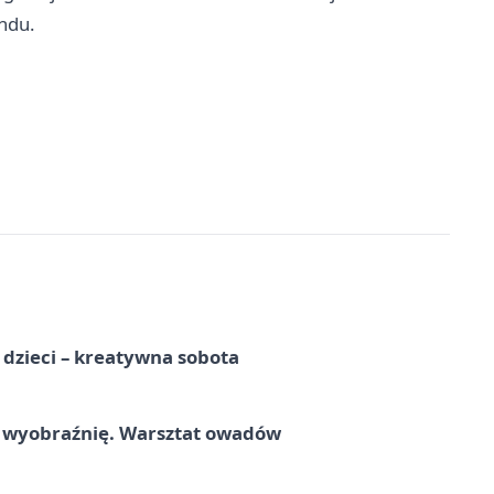
ndu.
a dzieci – kreatywna sobota
a wyobraźnię. Warsztat owadów