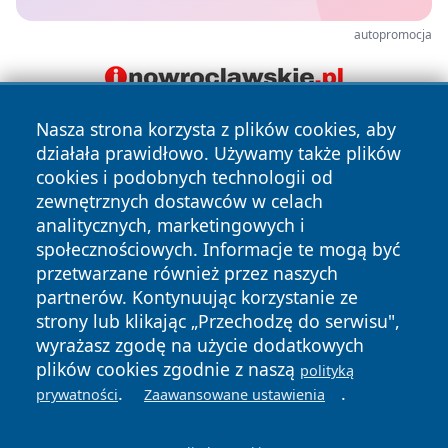
autopromocja
Nasza strona korzysta z plików cookies, aby
działała prawidłowo. Używamy także plików
cookies i podobnych technologii od
zewnętrznych dostawców w celach
analitycznych, marketingowych i
społecznościowych. Informacje te mogą być
Copyright © 2026 faktybytom.pl Wszystkie prawa zastrzeżone.
przetwarzane również przez naszych
partnerów. Kontynuując korzystanie ze
strony lub klikając „Przechodzę do serwisu",
Polityka
Polityka
News
Autorzy
wyrażasz zgodę na użycie dodatkowych
Prywatności
Cookies
plików cookies zgodnie z naszą
polityką
.
.
prywatności
Zaawansowane ustawienia