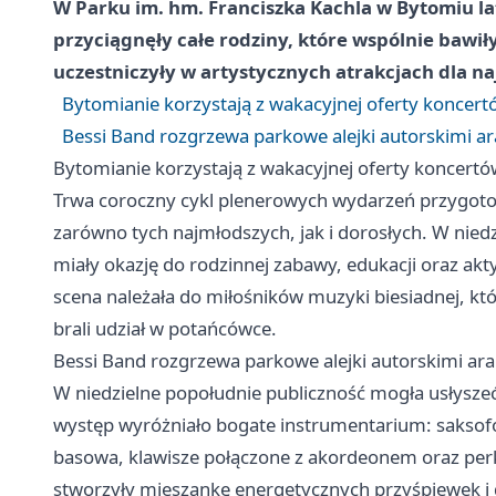
W Parku im. hm. Franciszka Kachla w Bytomiu la
przyciągnęły całe rodziny, które wspólnie bawił
uczestniczyły w artystycznych atrakcjach dla n
Bytomianie korzystają z wakacyjnej oferty koncertó
Bessi Band rozgrzewa parkowe alejki autorskimi ar
Bytomianie korzystają z wakacyjnej oferty koncertów
Trwa coroczny cykl plenerowych wydarzeń przygoto
zarówno tych najmłodszych, jak i dorosłych. W niedz
miały okazję do rodzinnej zabawy, edukacji oraz a
scena należała do miłośników muzyki biesiadnej, któr
brali udział w potańcówce.
Bessi Band rozgrzewa parkowe alejki autorskimi ara
W niedzielne popołudnie publiczność mogła usłysze
występ wyróżniało bogate instrumentarium: saksofon 
basowa, klawisze połączone z akordeonem oraz perkus
stworzyły mieszankę energetycznych przyśpiewek i