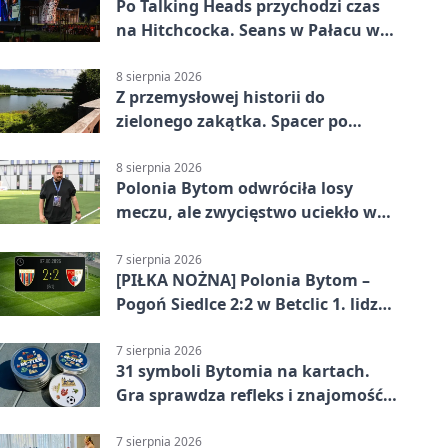
Po Talking Heads przychodzi czas
na Hitchcocka. Seans w Pałacu w
Miechowicach
8 sierpnia 2026
Z przemysłowej historii do
zielonego zakątka. Spacer po
Żabich Dołach
8 sierpnia 2026
Polonia Bytom odwróciła losy
meczu, ale zwycięstwo uciekło w
końcówce
7 sierpnia 2026
[PIŁKA NOŻNA] Polonia Bytom –
Pogoń Siedlce 2:2 w Betclic 1. lidze.
Gospodarze odwrócili losy meczu,
ale stracili zwycięstwo
7 sierpnia 2026
31 symboli Bytomia na kartach.
Gra sprawdza refleks i znajomość
miasta
7 sierpnia 2026