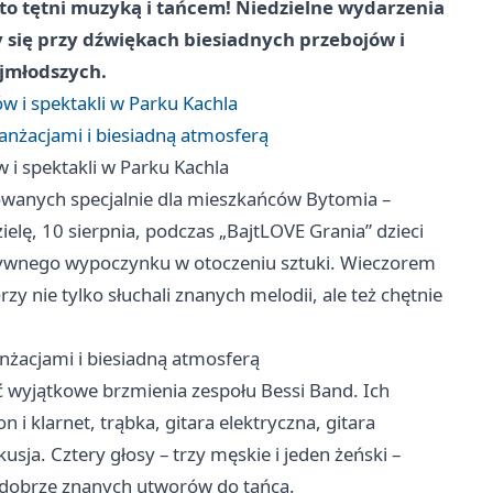
to tętni muzyką i tańcem! Niedzielne wydarzenia
y się przy dźwiękach biesiadnych przebojów i
ajmłodszych.
w i spektakli w Parku Kachla
anżacjami i biesiadną atmosferą
 i spektakli w Parku Kachla
wanych specjalnie dla mieszkańców Bytomia –
ielę, 10 sierpnia, podczas „BajtLOVE Grania” dzieci
ktywnego wypoczynku w otoczeniu sztuki. Wieczorem
zy nie tylko słuchali znanych melodii, ale też chętnie
nżacjami i biesiadną atmosferą
ć wyjątkowe brzmienia zespołu Bessi Band. Ich
i klarnet, trąbka, gitara elektryczna, gitara
ja. Cztery głosy – trzy męskie i jeden żeński –
 dobrze znanych utworów do tańca.