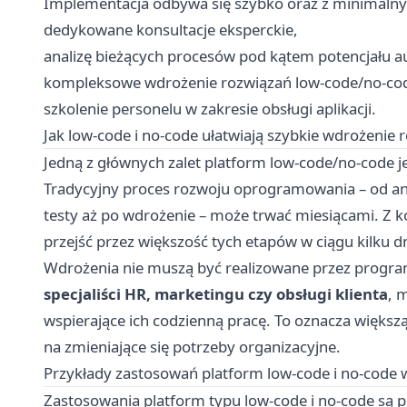
Implementacja odbywa się szybko oraz z minimaln
dedykowane konsultacje eksperckie,
analizę bieżących procesów pod kątem potencjału a
kompleksowe wdrożenie rozwiązań low-code/no-co
szkolenie personelu w zakresie obsługi aplikacji.
Jak low-code i no-code ułatwiają szybkie wdrożenie
Jedną z głównych zalet platform low-code/no-code je
Tradycyjny proces rozwoju oprogramowania – od ana
testy aż po wdrożenie – może trwać miesiącami. Z 
przejść przez większość tych etapów w ciągu kilku dn
Wdrożenia nie muszą być realizowane przez progr
specjaliści HR, marketingu czy obsługi klienta
, 
wspierające ich codzienną pracę. To oznacza więks
na zmieniające się potrzeby organizacyjne.
Przykłady zastosowań platform low-code i no-code 
Zastosowania platform typu low-code i no-code są p