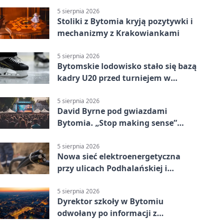
5 sierpnia 2026
Stoliki z Bytomia kryją pozytywki i
mechanizmy z Krakowiankami
5 sierpnia 2026
Bytomskie lodowisko stało się bazą
kadry U20 przed turniejem w
Ostrawie
5 sierpnia 2026
David Byrne pod gwiazdami
Bytomia. „Stop making sense”
wraca na ekran
5 sierpnia 2026
Nowa sieć elektroenergetyczna
przy ulicach Podhalańskiej i
Nowakowskiego
5 sierpnia 2026
Dyrektor szkoły w Bytomiu
odwołany po informacji z