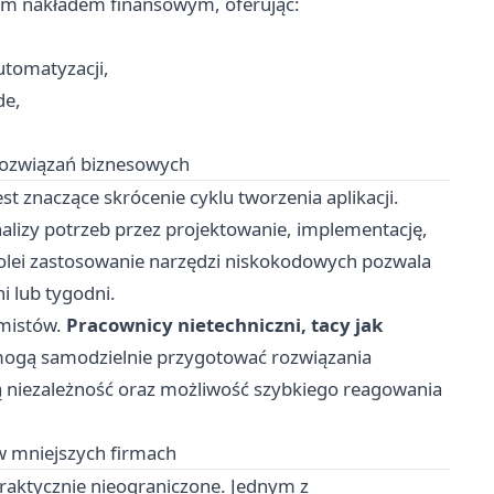
ym nakładem finansowym, oferując:
utomatyzacji,
de,
 rozwiązań biznesowych
st znaczące skrócenie cyklu tworzenia aplikacji.
lizy potrzeb przez projektowanie, implementację,
kolei zastosowanie narzędzi niskokodowych pozwala
i lub tygodni.
amistów.
Pracownicy nietechniczni, tacy jak
mogą samodzielnie przygotować rozwiązania
zą niezależność oraz możliwość szybkiego reagowania
w mniejszych firmach
raktycznie nieograniczone. Jednym z