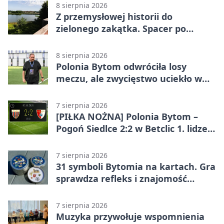
8 sierpnia 2026
Z przemysłowej historii do
zielonego zakątka. Spacer po
Żabich Dołach
8 sierpnia 2026
Polonia Bytom odwróciła losy
meczu, ale zwycięstwo uciekło w
końcówce
7 sierpnia 2026
[PIŁKA NOŻNA] Polonia Bytom –
Pogoń Siedlce 2:2 w Betclic 1. lidze.
Gospodarze odwrócili losy meczu,
ale stracili zwycięstwo
7 sierpnia 2026
31 symboli Bytomia na kartach. Gra
sprawdza refleks i znajomość
miasta
7 sierpnia 2026
Muzyka przywołuje wspomnienia