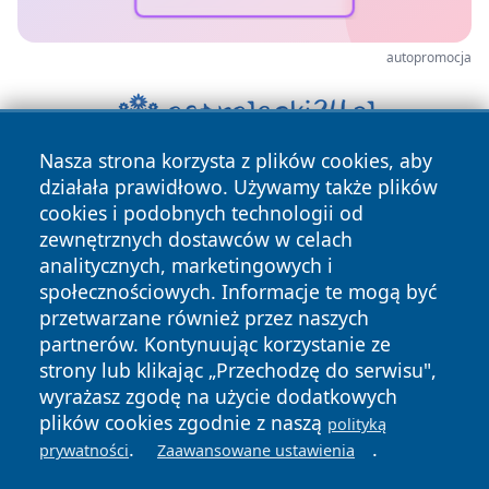
autopromocja
Nasza strona korzysta z plików cookies, aby
działała prawidłowo. Używamy także plików
cookies i podobnych technologii od
zewnętrznych dostawców w celach
analitycznych, marketingowych i
społecznościowych. Informacje te mogą być
Copyright © 2026 faktybytom.pl Wszystkie prawa zastrzeżone.
przetwarzane również przez naszych
partnerów. Kontynuując korzystanie ze
strony lub klikając „Przechodzę do serwisu",
Polityka
Polityka
wyrażasz zgodę na użycie dodatkowych
News
Autorzy
Prywatności
Cookies
plików cookies zgodnie z naszą
polityką
.
.
prywatności
Zaawansowane ustawienia