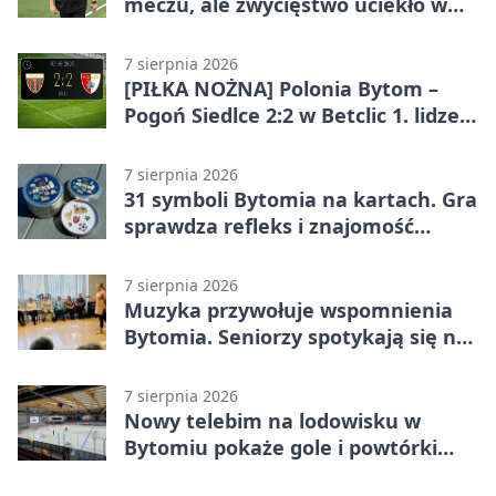
meczu, ale zwycięstwo uciekło w
końcówce
7 sierpnia 2026
[PIŁKA NOŻNA] Polonia Bytom –
Pogoń Siedlce 2:2 w Betclic 1. lidze.
Gospodarze odwrócili losy meczu,
ale stracili zwycięstwo
7 sierpnia 2026
31 symboli Bytomia na kartach. Gra
sprawdza refleks i znajomość
miasta
7 sierpnia 2026
Muzyka przywołuje wspomnienia
Bytomia. Seniorzy spotykają się na
warsztatach
7 sierpnia 2026
Nowy telebim na lodowisku w
Bytomiu pokaże gole i powtórki
akcji