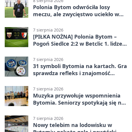
8 sierpnia 2026
Polonia Bytom odwróciła losy
meczu, ale zwycięstwo uciekło w
końcówce
7 sierpnia 2026
[PIŁKA NOŻNA] Polonia Bytom –
Pogoń Siedlce 2:2 w Betclic 1. lidze.
Gospodarze odwrócili losy meczu,
ale stracili zwycięstwo
7 sierpnia 2026
31 symboli Bytomia na kartach. Gra
sprawdza refleks i znajomość
miasta
7 sierpnia 2026
Muzyka przywołuje wspomnienia
Bytomia. Seniorzy spotykają się na
warsztatach
7 sierpnia 2026
Nowy telebim na lodowisku w
Bytomiu pokaże gole i powtórki