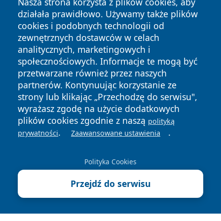
Nasza strona korzysta z plików cookies, aby
działała prawidłowo. Używamy także plików
cookies i podobnych technologii od
zewnętrznych dostawców w celach
analitycznych, marketingowych i
społecznościowych. Informacje te mogą być
przetwarzane również przez naszych
partnerów. Kontynuując korzystanie ze
Copyright © 2026 faktybytom.pl Wszystkie prawa zastrzeżone.
strony lub klikając „Przechodzę do serwisu",
wyrażasz zgodę na użycie dodatkowych
plików cookies zgodnie z naszą
polityką
Polityka
Polityka
News
Autorzy
.
.
prywatności
Zaawansowane ustawienia
Prywatności
Cookies
Polityka Cookies
Przejdź do serwisu