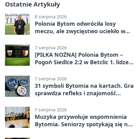
Ostatnie Artykuły
8 sierpnia 2026
Polonia Bytom odwróciła losy
meczu, ale zwycięstwo uciekło w
końcówce
7 sierpnia 2026
[PIŁKA NOŻNA] Polonia Bytom –
Pogoń Siedlce 2:2 w Betclic 1. lidze.
Gospodarze odwrócili losy meczu,
ale stracili zwycięstwo
7 sierpnia 2026
31 symboli Bytomia na kartach. Gra
sprawdza refleks i znajomość
miasta
7 sierpnia 2026
Muzyka przywołuje wspomnienia
Bytomia. Seniorzy spotykają się na
warsztatach