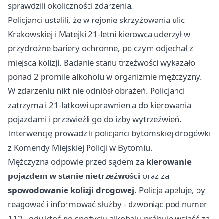
sprawdzili okoliczności zdarzenia.
Policjanci ustalili, że w rejonie skrzyżowania ulic
Krakowskiej i Matejki 21-letni kierowca uderzył w
przydrożne bariery ochronne, po czym odjechał z
miejsca kolizji. Badanie stanu trzeźwości wykazało
ponad 2 promile alkoholu w organizmie mężczyzny.
W zdarzeniu nikt nie odniósł obrażeń. Policjanci
zatrzymali 21-latkowi uprawnienia do kierowania
pojazdami i przewieźli go do izby wytrzeźwień.
Interwencję prowadzili policjanci bytomskiej drogówki
z Komendy Miejskiej Policji w Bytomiu.
Mężczyzna odpowie przed sądem za
kierowanie
pojazdem w stanie nietrzeźwości
oraz za
spowodowanie kolizji drogowej
. Policja apeluje, by
reagować i informować służby - dzwoniąc pod numer
112 - gdy ktoś po spożyciu alkoholu próbuje wsiąść za