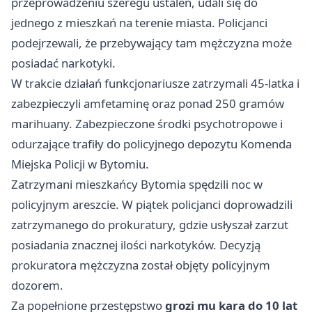
przeprowadzeniu szeregu ustaleń, udali się do
jednego z mieszkań na terenie miasta. Policjanci
podejrzewali, że przebywający tam mężczyzna może
posiadać narkotyki.
W trakcie działań funkcjonariusze zatrzymali 45-latka i
zabezpieczyli amfetaminę oraz ponad 250 gramów
marihuany. Zabezpieczone środki psychotropowe i
odurzające trafiły do policyjnego depozytu Komenda
Miejska Policji w Bytomiu.
Zatrzymani mieszkańcy Bytomia spędzili noc w
policyjnym areszcie. W piątek policjanci doprowadzili
zatrzymanego do prokuratury, gdzie usłyszał zarzut
posiadania znacznej ilości narkotyków. Decyzją
prokuratora mężczyzna został objęty policyjnym
dozorem.
Za popełnione przestępstwo
grozi mu kara do 10 lat