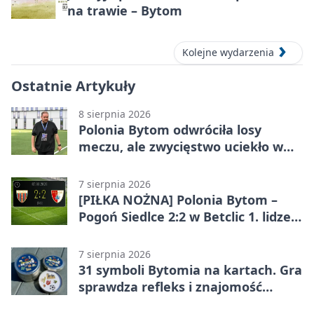
na trawie – Bytom
Kolejne wydarzenia
Ostatnie Artykuły
8 sierpnia 2026
Polonia Bytom odwróciła losy
meczu, ale zwycięstwo uciekło w
końcówce
7 sierpnia 2026
[PIŁKA NOŻNA] Polonia Bytom –
Pogoń Siedlce 2:2 w Betclic 1. lidze.
Gospodarze odwrócili losy meczu,
ale stracili zwycięstwo
7 sierpnia 2026
31 symboli Bytomia na kartach. Gra
sprawdza refleks i znajomość
miasta