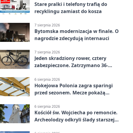
Stare pralki i telefony trafią do
recyklingu zamiast do kosza
7 sierpnia 2026
Bytomska modernizacja w finale. O
nagrodzie zdecydują internauci
7 sierpnia 2026
Jeden skradziony rower, cztery
zabezpieczone. Zatrzymano 36-
latka
6 sierpnia 2026
Hokejowa Polonia zagra sparingi
przed sezonem. Mecze pokażą
kamery AI
6 sierpnia 2026
Kościół św. Wojciecha po remoncie.
Archeolodzy odkryli ślady starszej
świątyni