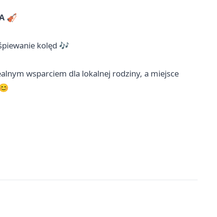
A
🎻
śpiewanie kolęd 🎶
alnym wsparciem dla lokalnej rodziny, a miejsce
 😊