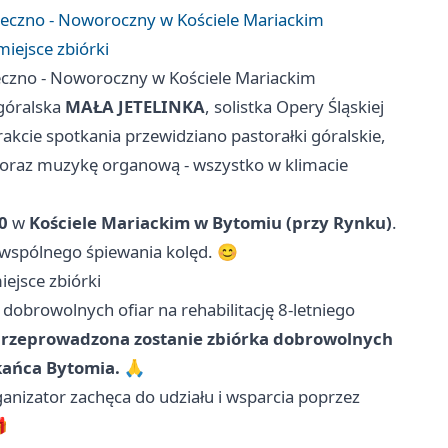
teczno - Noworoczny w Kościele Mariackim
miejsce zbiórki
eczno - Noworoczny w Kościele Mariackim
góralska
MAŁA JETELINKA
, solistka Opery Śląskiej
rakcie spotkania przewidziano pastorałki góralskie,
 oraz muzykę organową - wszystko w klimacie
0
w
Kościele Mariackim w Bytomiu (przy Rynku)
.
wspólnego śpiewania kolęd. 😊
iejsce zbiórki
obrowolnych ofiar na rehabilitację 8-letniego
przeprowadzona zostanie zbiórka dobrowolnych
zkańca Bytomia.
🙏
nizator zachęca do udziału i wsparcia poprzez
