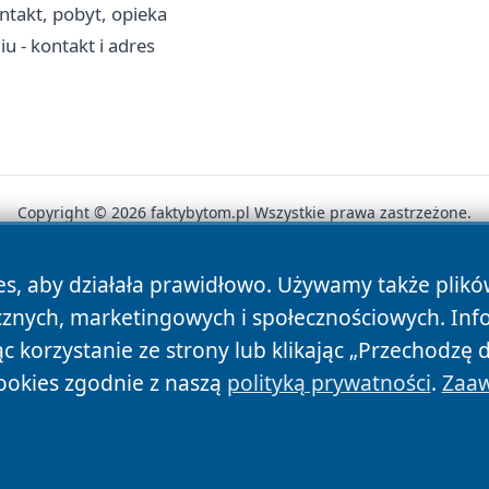
takt, pobyt, opieka
 - kontakt i adres
Copyright © 2026 faktybytom.pl Wszystkie prawa zastrzeżone.
es, aby działała prawidłowo. Używamy także plik
News
Autorzy
Polityka Prywatności
Polityka Cookie
cznych, marketingowych i społecznościowych. Inf
 korzystanie ze strony lub klikając „Przechodzę 
ookies zgodnie z naszą
polityką prywatności
.
Zaaw