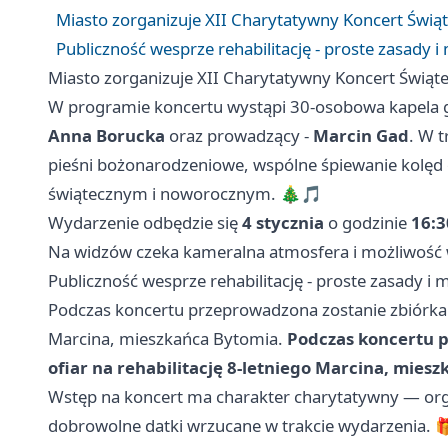
Miasto zorganizuje XII Charytatywny Koncert Świą
Publiczność wesprze rehabilitację - proste zasady i 
Miasto zorganizuje XII Charytatywny Koncert Świąt
W programie koncertu wystąpi 30-osobowa kapela 
Anna Borucka
oraz prowadzący -
Marcin Gad
. W t
pieśni bożonarodzeniowe, wspólne śpiewanie kolęd
świątecznym i noworocznym. 🎄🎵
Wydarzenie odbędzie się
4 stycznia
o godzinie
16:3
Na widzów czeka kameralna atmosfera i możliwość 
Publiczność wesprze rehabilitację - proste zasady i m
Podczas koncertu przeprowadzona zostanie zbiórka d
Marcina, mieszkańca Bytomia.
Podczas koncertu 
ofiar na rehabilitację 8-letniego Marcina, mies
Wstęp na koncert ma charakter charytatywny — orga
dobrowolne datki wrzucane w trakcie wydarzenia. 