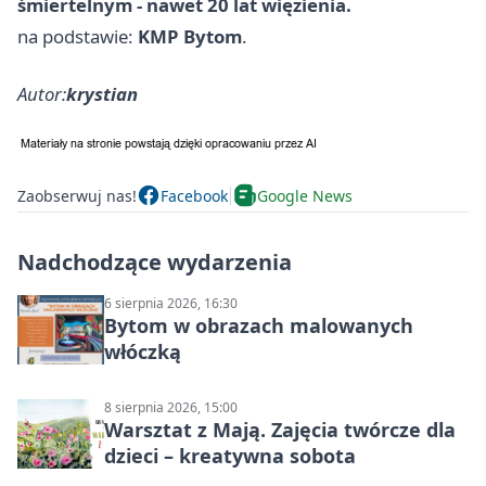
śmiertelnym - nawet 20 lat więzienia.
na podstawie:
KMP Bytom
.
Autor:
krystian
Zaobserwuj nas!
Facebook
Google News
Nadchodzące wydarzenia
6 sierpnia 2026, 16:30
Bytom w obrazach malowanych
włóczką
8 sierpnia 2026, 15:00
Warsztat z Mają. Zajęcia twórcze dla
dzieci – kreatywna sobota