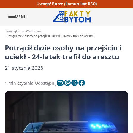
Uwaga! Burze (komunikat RSO)
MENU
Strona główna
Wiadomości
Potrącił dwie osoby na przejściu i uciekł - 24-latek trafił do aresztu
Potrącił dwie osoby na przejściu i
uciekł - 24-latek trafił do aresztu
21 stycznia 2026
1 min czytania
Udostępnij