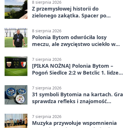
8 sierpnia 2026
Z przemysłowej historii do
zielonego zakątka. Spacer po
Żabich Dołach
8 sierpnia 2026
Polonia Bytom odwróciła losy
meczu, ale zwycięstwo uciekło w
końcówce
7 sierpnia 2026
[PIŁKA NOŻNA] Polonia Bytom –
Pogoń Siedlce 2:2 w Betclic 1. lidze.
Gospodarze odwrócili losy meczu,
ale stracili zwycięstwo
7 sierpnia 2026
31 symboli Bytomia na kartach. Gra
sprawdza refleks i znajomość
miasta
7 sierpnia 2026
Muzyka przywołuje wspomnienia