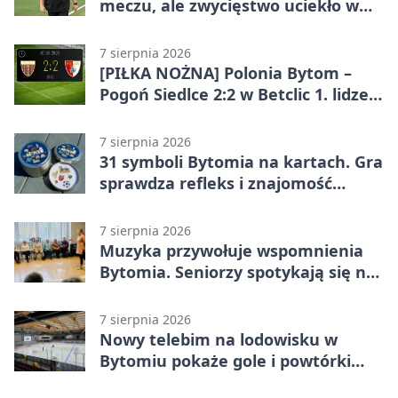
meczu, ale zwycięstwo uciekło w
końcówce
7 sierpnia 2026
[PIŁKA NOŻNA] Polonia Bytom –
Pogoń Siedlce 2:2 w Betclic 1. lidze.
Gospodarze odwrócili losy meczu,
ale stracili zwycięstwo
7 sierpnia 2026
31 symboli Bytomia na kartach. Gra
sprawdza refleks i znajomość
miasta
7 sierpnia 2026
Muzyka przywołuje wspomnienia
Bytomia. Seniorzy spotykają się na
warsztatach
7 sierpnia 2026
Nowy telebim na lodowisku w
Bytomiu pokaże gole i powtórki
akcji