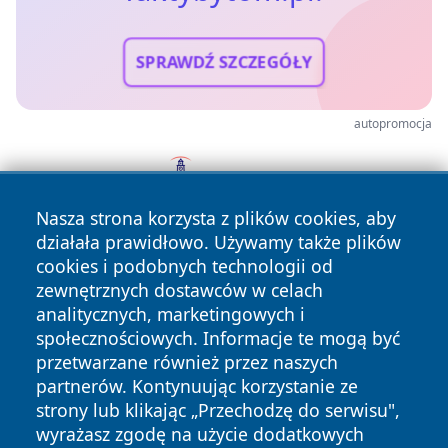
SPRAWDŹ SZCZEGÓŁY
autopromocja
Nasza strona korzysta z plików cookies, aby
działała prawidłowo. Używamy także plików
cookies i podobnych technologii od
zewnętrznych dostawców w celach
analitycznych, marketingowych i
społecznościowych. Informacje te mogą być
przetwarzane również przez naszych
Copyright © 2026 faktybytom.pl Wszystkie prawa zastrzeżone.
partnerów. Kontynuując korzystanie ze
strony lub klikając „Przechodzę do serwisu",
wyrażasz zgodę na użycie dodatkowych
Polityka
Polityka