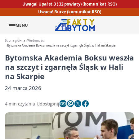
Uwaga! Upał st.3 ( 32 powiaty) (komunikat RSO)
Uwaga! Burze (komunikat RSO)
MENU
Strona główna
Wiadomości
Bytomska Akademia Boksu weszła na szczyt i zgarnęła Śląsk w Hali na Skarpie
Bytomska Akademia Boksu weszła
na szczyt i zgarnęła Śląsk w Hali
na Skarpie
24 marca 2026
4 min czytania
Udostępnij