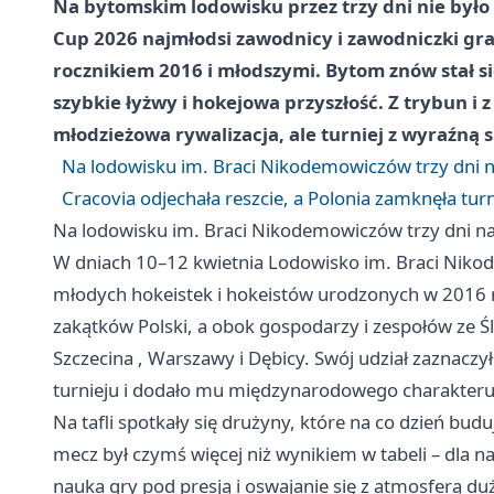
Na bytomskim lodowisku przez trzy dni nie by
Cup 2026 najmłodsi zawodnicy i zawodniczki gral
rocznikiem 2016 i młodszymi. Bytom znów stał s
szybkie łyżwy i hokejowa przyszłość. Z trybun i z 
młodzieżowa rywalizacja, ale turniej z wyraźną
Na lodowisku im. Braci Nikodemowiczów trzy dni n
Cracovia odjechała reszcie, a Polonia zamknęła tur
Na lodowisku im. Braci Nikodemowiczów trzy dni na
W dniach 10–12 kwietnia Lodowisko im. Braci Niko
młodych hokeistek i hokeistów urodzonych w 2016 ro
zakątków Polski, a obok gospodarzy i zespołów ze Śl
Szczecina
, Warszawy i Dębicy. Swój udział zaznaczył
turnieju i dodało mu międzynarodowego charakteru
Na tafli spotkały się drużyny, które na co dzień bu
mecz był czymś więcej niż wynikiem w tabeli – dla 
nauka gry pod presją i oswajanie się z atmosferą du