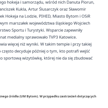
ego hokeja i samorządu, wśród nich Danuta Piorun,
nciszek Kukla, Artur Ślusarczyk oraz Sławomir
zek Hokeja na Lodzie, PIHED, Miasto Bytom i OSiR
owym marszałek województwa śląskiego Wojciech
rstwo Sportu i Turystyki. Wsparcie zapewniły
ronat medialny sprawowało TVP3 Katowice.
awia więcej niż wyniki. W takim tempie i przy takiej
o często decyduje później o tym, kto potrafi wejść
o sportową wizytówkę, której nie da się zbudować
rznego źródła (UM Bytom). W przypadku zastrzeżeń dotyczących