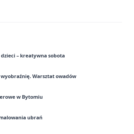
a dzieci – kreatywna sobota
a wyobraźnię. Warsztat owadów
nerowe w Bytomiu
malowania ubrań