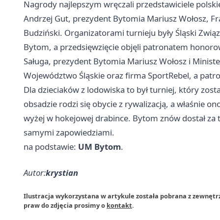
Nagrody najlepszym wręczali przedstawiciele polski
Andrzej Gut, prezydent Bytomia Mariusz Wołosz, Fra
Budziński. Organizatorami turnieju były Śląski Zwią
Bytom, a przedsięwzięcie objęli patronatem honor
Saługa, prezydent Bytomia Mariusz Wołosz i Ministe
Województwo Śląskie oraz firma SportRebel, a pat
Dla dzieciaków z lodowiska to był turniej, który zost
obsadzie rodzi się obycie z rywalizacją, a właśnie on
wyżej w hokejowej drabince. Bytom znów dostał za t
samymi zapowiedziami.
na podstawie:
UM Bytom
.
Autor:
krystian
Ilustracja wykorzystana w artykule została pobrana z zewnęt
praw do zdjęcia prosimy o
kontakt
.