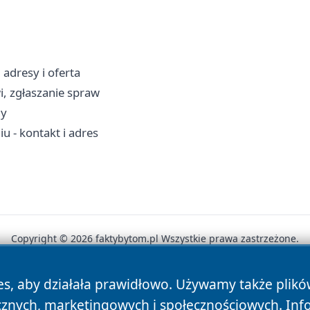
adresy i oferta
wi, zgłaszanie spraw
ny
 - kontakt i adres
Copyright © 2026 faktybytom.pl Wszystkie prawa zastrzeżone.
es, aby działała prawidłowo. Używamy także plik
News
Autorzy
Polityka Prywatności
Polityka Cookie
cznych, marketingowych i społecznościowych. Inf