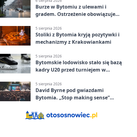
6 sierpnia 2026
Burze w Bytomiu z ulewami i
gradem. Ostrzeżenie obowiązuje
do piątku
5 sierpnia 2026
Stoliki z Bytomia kryją pozytywki i
mechanizmy z Krakowiankami
5 sierpnia 2026
Bytomskie lodowisko stało się bazą
kadry U20 przed turniejem w
Ostrawie
5 sierpnia 2026
David Byrne pod gwiazdami
Bytomia. „Stop making sense”
wraca na ekran