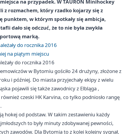
ło miejsca na przypadek. W TAURON Minihockey
i z rozmachem, który rzadko kojarzy się z
ię punktem, w którym spotkały się ambicja,
tafli dało się odczuć, że to nie była zwykła
 sportową marką.
ależały do rocznika 2016
niej na piątym miejscu
leżały do rocznika 2016
demowiczów w Bytomiu gościło 24 drużyny, złożone z
ku i później. Do miasta przyjechały ekipy z wielu
ąska pojawili się także zawodnicy z
Elbląga
,
 również czeski HK Karvina, co tylko podniosło rangę
.
dują hokej od podstaw. W takim zestawieniu każdy
najmłodszych to były minuty zdobywanej pewności,
żych zawodów. Dla Bytomia to z kolei kolejny sygnał,