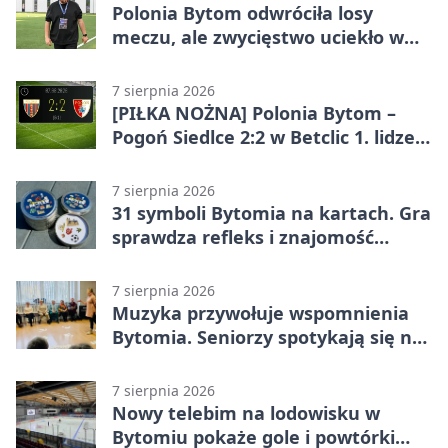
Polonia Bytom odwróciła losy
meczu, ale zwycięstwo uciekło w
końcówce
7 sierpnia 2026
[PIŁKA NOŻNA] Polonia Bytom –
Pogoń Siedlce 2:2 w Betclic 1. lidze.
Gospodarze odwrócili losy meczu,
ale stracili zwycięstwo
7 sierpnia 2026
31 symboli Bytomia na kartach. Gra
sprawdza refleks i znajomość
miasta
7 sierpnia 2026
Muzyka przywołuje wspomnienia
Bytomia. Seniorzy spotykają się na
warsztatach
7 sierpnia 2026
Nowy telebim na lodowisku w
Bytomiu pokaże gole i powtórki