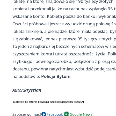
lokatę, na której znajdowało się 190 tysięcy złotych.
kobiety i przekonali ją, że na rachunek wpłynęło 95 
wskazane konto. Kobieta poszła do banku i wykonała
Oszuści próbowali jeszcze wyłudzić drugą połowę śr
lokata zniknęła, a pieniądze, które miała odesłać, b
się zablokować, jednak pierwsze 95 tysięcy złotych 
To jeden z najbardziej bezczelnych schematów w siec
czyszczeniem konta i utratą oszczędności życia. Poli
szybkiego i pewnego zarobku, połączona z presją c
dostępu, powinna natychmiast wzbudzić podejrzeni
na podstawie:
Policja Bytom
.
Autor:
krystian
Zaobserwuj nas!
Facebook
Google News