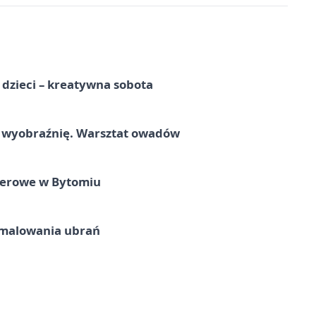
a dzieci – kreatywna sobota
a wyobraźnię. Warsztat owadów
nerowe w Bytomiu
malowania ubrań