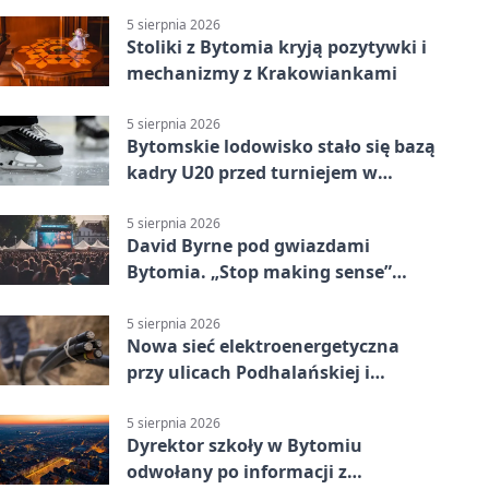
5 sierpnia 2026
Stoliki z Bytomia kryją pozytywki i
mechanizmy z Krakowiankami
5 sierpnia 2026
Bytomskie lodowisko stało się bazą
kadry U20 przed turniejem w
Ostrawie
5 sierpnia 2026
David Byrne pod gwiazdami
Bytomia. „Stop making sense”
wraca na ekran
5 sierpnia 2026
Nowa sieć elektroenergetyczna
przy ulicach Podhalańskiej i
Nowakowskiego
5 sierpnia 2026
Dyrektor szkoły w Bytomiu
odwołany po informacji z