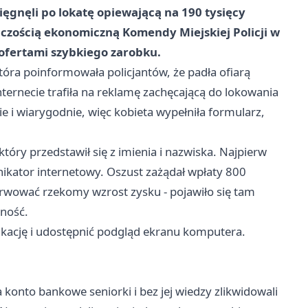
sięgnęli po lokatę opiewającą na 190 tysięcy
ępczością ekonomiczną Komendy Miejskiej Policji w
ofertami szybkiego zarobku.
óra poinformowała policjantów, że padła ofiarą
internecie trafiła na reklamę zachęcającą do lokowania
ie i wiarygodnie, więc kobieta wypełniła formularz,
tóry przedstawił się z imienia i nazwiska. Najpierw
nikator internetowy. Oszust zażądał wpłaty 800
erwować rzekomy wzrost zysku - pojawiło się tam
jność.
likację i udostępnić podgląd ekranu komputera.
konto bankowe seniorki i bez jej wiedzy zlikwidowali