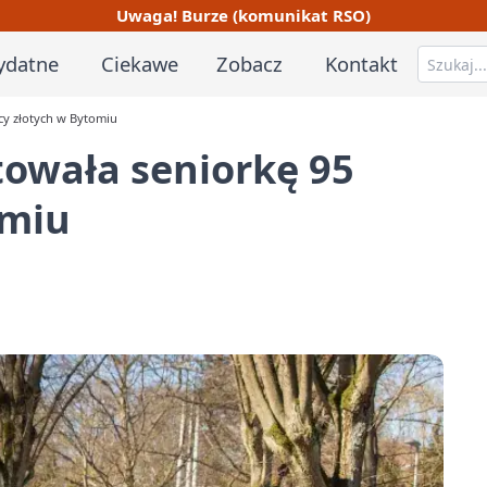
Uwaga! Burze (komunikat RSO)
ydatne
Ciekawe
Zobacz
Kontakt
cy złotych w Bytomiu
towała seniorkę 95
omiu