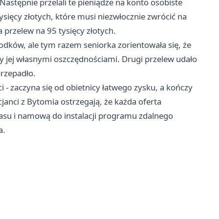
 Następnie przelali te pieniądze na konto osobiste
tysięcy złotych, które musi niezwłocznie zwrócić na
 przelew na 95 tysięcy złotych.
odków, ale tym razem seniorka zorientowała się, że
yły jej własnymi oszczędnościami. Drugi przelew udało
przepadło.
i - zaczyna się od obietnicy łatwego zysku, a kończy
cjanci z Bytomia ostrzegają, że każda oferta
zasu i namową do instalacji programu zdalnego
a.