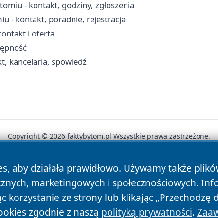
miu - kontakt, godziny, zgłoszenia
 - kontakt, poradnie, rejestracja
ntakt i oferta
tępność
t, kancelaria, spowiedź
Copyright © 2026 faktybytom.pl Wszystkie prawa zastrzeżone.
es, aby działała prawidłowo. Używamy także plik
News
Autorzy
Polityka Prywatności
Polityka Cookie
cznych, marketingowych i społecznościowych. Inf
 korzystanie ze strony lub klikając „Przechodzę 
ookies zgodnie z naszą
polityką prywatności
.
Zaaw