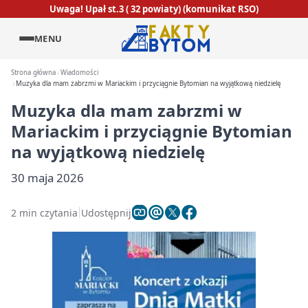
Uwaga! Upał st.3 ( 32 powiaty) (komunikat RSO)
MENU
Strona główna
Wiadomości
Muzyka dla mam zabrzmi w Mariackim i przyciągnie Bytomian na wyjątkową niedzielę
Muzyka dla mam zabrzmi w
Mariackim i przyciągnie Bytomian
na wyjątkową niedzielę
30 maja 2026
2 min czytania
Udostępnij