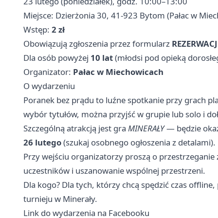
23 lutego (poniedziałek), godz. 10:00–13:00
Miejsce: Dzierżonia 30, 41-923 Bytom (Pałac w Mie
Wstęp:
2 zł
Obowiązują zgłoszenia przez formularz
REZERWACJ
Dla osób powyżej
10 lat
(młodsi pod opieką dorosłe
Organizator:
Pałac w Miechowicach
O wydarzeniu
Poranek bez prądu to luźne spotkanie przy grach p
wybór tytułów, można przyjść w grupie lub solo i do
Szczególną atrakcją jest gra
MINERAŁY
— będzie oka
26 lutego
(szukaj osobnego ogłoszenia z detalami).
Przy wejściu organizatorzy proszą o przestrzegani
uczestników i uszanowanie wspólnej przestrzeni.
Dla kogo? Dla tych, którzy chcą spędzić czas offline
turnieju w Minerały.
Link do wydarzenia na Facebooku