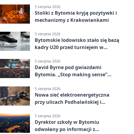
5 sierpnia 2026
Stoliki z Bytomia kryją pozytywki i
mechanizmy z Krakowiankami
5 sierpnia 2026
Bytomskie lodowisko stało się bazą
kadry U20 przed turniejem w
Ostrawie
5 sierpnia 2026
David Byrne pod gwiazdami
Bytomia. „Stop making sense”
wraca na ekran
5 sierpnia 2026
Nowa sieć elektroenergetyczna
przy ulicach Podhalańskiej i
Nowakowskiego
5 sierpnia 2026
Dyrektor szkoły w Bytomiu
odwołany po informacji z