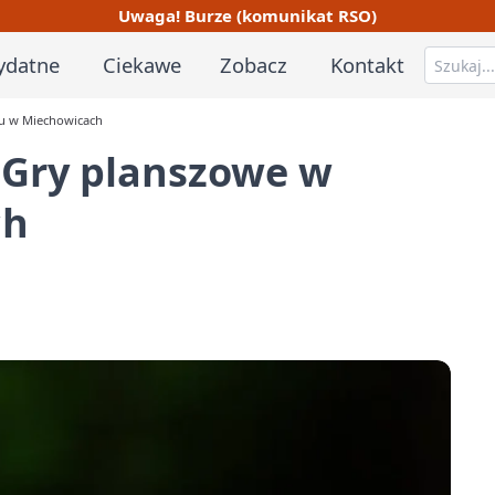
Uwaga! Burze (komunikat RSO)
ydatne
Ciekawe
Zobacz
Kontakt
u w Miechowicach
Gry planszowe w
ch