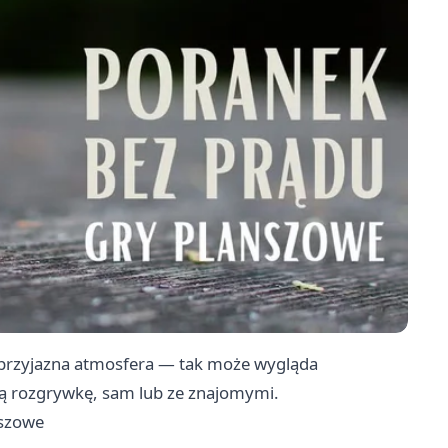
 przyjazna atmosfera — tak może wygląda
cą rozgrywkę, sam lub ze znajomymi.
nszowe