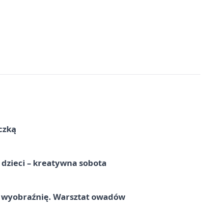
czką
a dzieci – kreatywna sobota
a wyobraźnię. Warsztat owadów