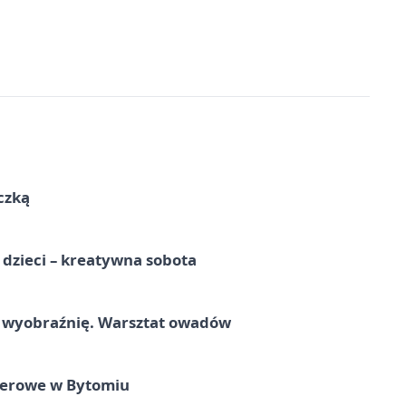
czką
a dzieci – kreatywna sobota
a wyobraźnię. Warsztat owadów
nerowe w Bytomiu