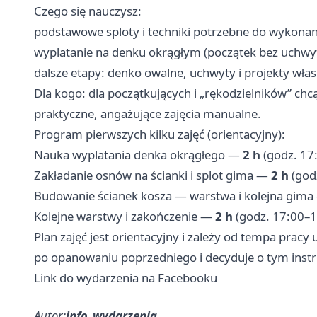
Czego się nauczysz:
podstawowe sploty i techniki potrzebne do wykonan
wyplatanie na denku okrągłym (początek bez uchwy
dalsze etapy: denko owalne, uchwyty i projekty wł
Dla kogo: dla początkujących i „rękodzielników” chcą
praktyczne, angażujące zajęcia manualne.
Program pierwszych kilku zajęć (orientacyjny):
Nauka wyplatania denka okrągłego —
2 h
(godz. 17
Zakładanie osnów na ścianki i splot gima —
2 h
(god
Budowanie ścianek kosza — warstwa i kolejna gim
Kolejne warstwy i zakończenie —
2 h
(godz. 17:00–1
Plan zajęć jest orientacyjny i zależy od tempa pracy
po opanowaniu poprzedniego i decyduje o tym instr
Link do wydarzenia na Facebooku
Autor:
info_wydarzenia