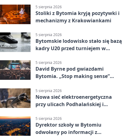
5 sierpnia 2026
Stoliki z Bytomia kryją pozytywki i
mechanizmy z Krakowiankami
5 sierpnia 2026
Bytomskie lodowisko stało się bazą
kadry U20 przed turniejem w
Ostrawie
5 sierpnia 2026
David Byrne pod gwiazdami
Bytomia. „Stop making sense”
wraca na ekran
5 sierpnia 2026
Nowa sieć elektroenergetyczna
przy ulicach Podhalańskiej i
Nowakowskiego
5 sierpnia 2026
Dyrektor szkoły w Bytomiu
odwołany po informacji z