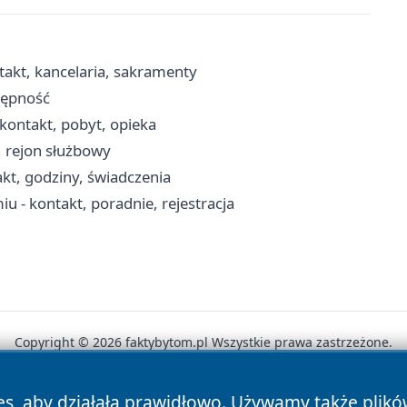
takt, kancelaria, sakramenty
tępność
kontakt, pobyt, opieka
i, rejon służbowy
kt, godziny, świadczenia
 - kontakt, poradnie, rejestracja
Copyright © 2026 faktybytom.pl Wszystkie prawa zastrzeżone.
es, aby działała prawidłowo. Używamy także plik
News
Autorzy
Polityka Prywatności
Polityka Cookie