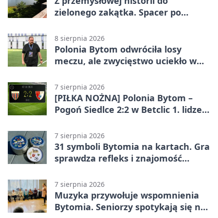
Z przemysłowej historii do
zielonego zakątka. Spacer po
Żabich Dołach
8 sierpnia 2026
Polonia Bytom odwróciła losy
meczu, ale zwycięstwo uciekło w
końcówce
7 sierpnia 2026
[PIŁKA NOŻNA] Polonia Bytom –
Pogoń Siedlce 2:2 w Betclic 1. lidze.
Gospodarze odwrócili losy meczu,
ale stracili zwycięstwo
7 sierpnia 2026
31 symboli Bytomia na kartach. Gra
sprawdza refleks i znajomość
miasta
7 sierpnia 2026
Muzyka przywołuje wspomnienia
Bytomia. Seniorzy spotykają się na